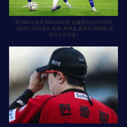
위고88 스포츠 2024-25시즌 잉글랜드프리미어리
그(EPL) 23라운드 리뷰: 토트넘 충격의 역전패, 본
머스 5:0 대승 !