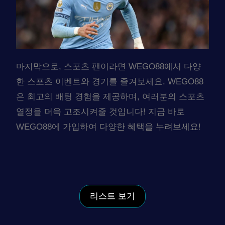
마지막으로, 스포츠 팬이라면 WEGO88에서 다양
한 스포츠 이벤트와 경기를 즐겨보세요. WEGO88
은 최고의 배팅 경험을 제공하며, 여러분의 스포츠
열정을 더욱 고조시켜줄 것입니다! 지금 바로
WEGO88에 가입하여 다양한 혜택을 누려보세요!
리스트 보기