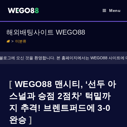
Skip
to
Menu
content
해외배팅사이트 WEGO88
>
미분류
블로그에 오신 것을 환영합니다. 본 홈페이지에서는 WEGO88 사이트에 
WEGO88 맨시티, ‘선두 아
스널과 승점 2점차’ 턱밑까
지 추격! 브렌트퍼드에 3-0
완승