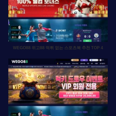
WEGO88 위고88 먹튀 없는 스포츠북 추천 TOP 4