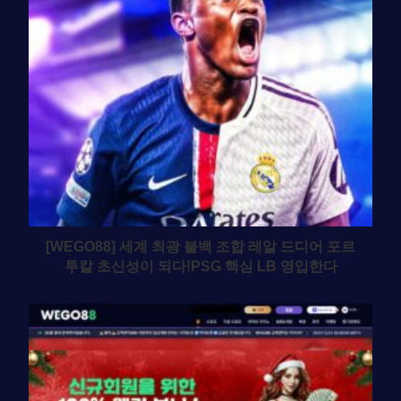
[WEGO88] 세계 최광 불백 조합 레알 드디어 포르
투칼 초신성이 되다!PSG 핵심 LB 영입한다