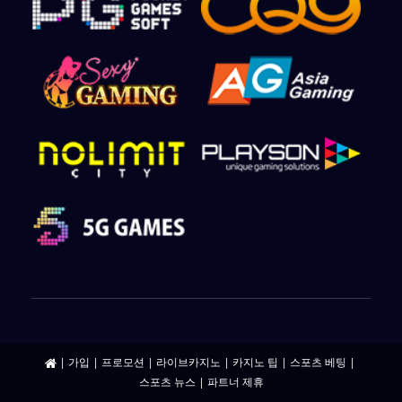
가입
프로모션
라이브카지노
카지노 팁
스포츠 베팅
스포츠 뉴스
파트너 제휴