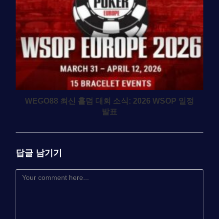
WEGO88 최신 홀덤 대회 소식: 2026 WSOP 일정
발표
답글 남기기
Comment