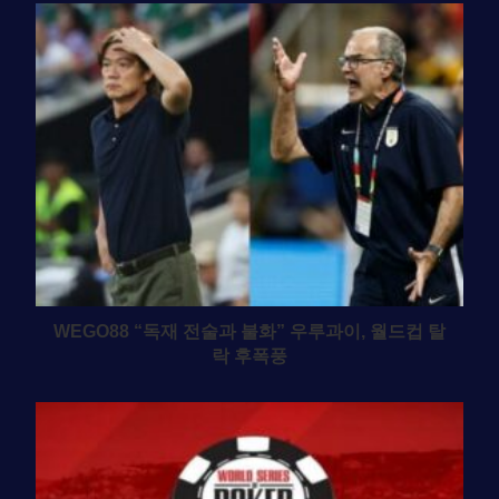
WEGO88 “독재 전술과 불화” 우루과이, 월드컵 탈
락 후폭풍