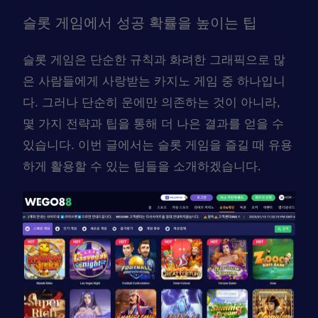
슬롯 게임에서 성공 확률을 높이는 팁
슬롯 게임은 단순한 규칙과 화려한 그래픽으로 많
은 사람들에게 사랑받는 카지노 게임 중 하나입니
다. 그러나 단순히 운에만 의존하는 것이 아니라,
몇 가지 전략과 팁을 통해 더 나은 결과를 얻을 수
있습니다. 이번 글에서는 슬롯 게임을 즐길 때 유용
하게 활용할 수 있는 팁들을 소개하겠습니다.