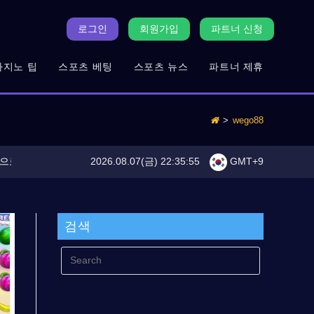
로그인
회원가입
파트너 신청
카지노 팁
스포츠 베팅
스포츠 뉴스
파트너 제휴
>
wego88
각하며, 품질 높은 서비스를 지원하고 있습니다.
2026.08.07(금)
22:35:56
GMT+9
검색