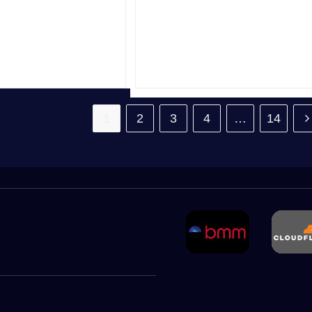
허브 딘(Herb Dean)을…
먼드 그린이 2,770만 달
레이어 옵션을 포기하고
을 택했다고 보도했다.
데뷔…
1
2
3
4
…
14
G