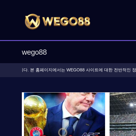
Skip
to
content
wego88
환영합니다. 본 홈페이지에서는 WEGO88 사이트에 대한 전반적인 정보들