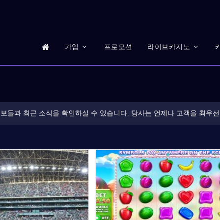
가입
프로모션
라이브카지노
과 최근 소식을 확인하실 수 있습니다. 당사는 언제나 고객을 최우선으로 생