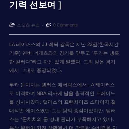
기력 선보여
Post
Post
스포츠 뉴스
0 Comments
category:
comments:
LA 레이커스의 JJ 레딕 감독은 지난 23일(한국시간
기준) 덴버 너게츠와의 경기를 앞두고 “루카는 냉혹
한 킬러다”라고 자신 있게 말했다. 그의 말은 경기
에서 그대로 증명되었다.
루카 돈치치는 댈러스 매버릭스에서 LA 레이커스
로 이적하며 NBA 역사에 남을 충격적인 트레이드
를 성사시켰다. 댈러스의 프랜차이즈 스타이자 절
대적인 에이스였던 그는 팀의 중심이었지만, 댈러
스는 “돈치치의 몸 상태 관리가 부족해지고 있다.
부상 위험이 커진 상황에서 더 강력한 수비력을 지