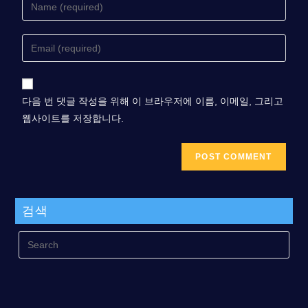
Enter
your
name
Enter
or
your
username
email
to
address
다음 번 댓글 작성을 위해 이 브라우저에 이름, 이메일, 그리고
comment
to
웹사이트를 저장합니다.
comment
검색