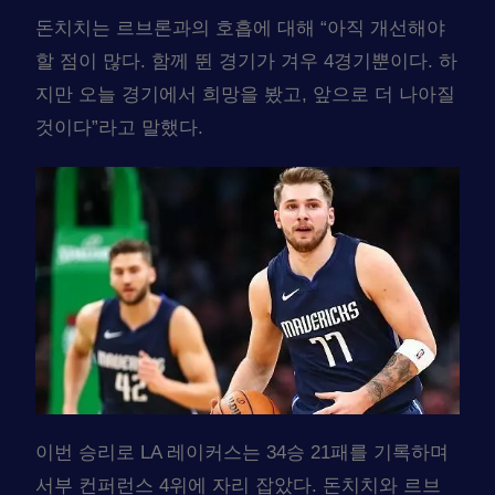
돈치치는 르브론과의 호흡에 대해 “아직 개선해야
할 점이 많다. 함께 뛴 경기가 겨우 4경기뿐이다. 하
지만 오늘 경기에서 희망을 봤고, 앞으로 더 나아질
것이다”라고 말했다.
이번 승리로 LA 레이커스는 34승 21패를 기록하며
서부 컨퍼런스 4위에 자리 잡았다. 돈치치와 르브