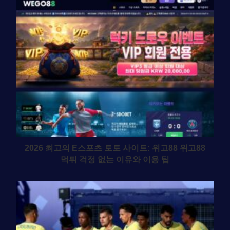
2026 최고의 E스포츠 토토 사이트: 위고88 위고88
먹튀 걱정 없는 이유와 이용 팁