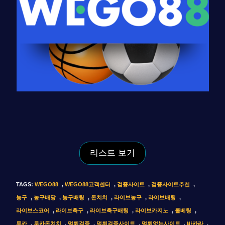
리스트 보기
TAGS
:
WEGO88
,
WEGO88고객센터
,
검증사이트
,
검증사이트추천
,
농구
,
농구배당
,
농구배팅
,
돈치치
,
라이브농구
,
라이브배팅
,
라이브스코어
,
라이브축구
,
라이브축구배팅
,
라이브카지노
,
롤베팅
,
루카
,
루카돈치치
,
먹튀검증
,
먹튀검증사이트
,
먹튀없는사이트
,
바카라
,