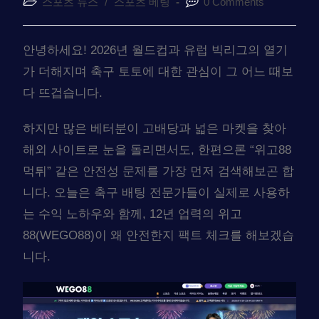
스포츠 뉴스
/
스포츠 베팅
0 Comments
category:
comments:
안녕하세요! 2026년 월드컵과 유럽 빅리그의 열기
가 더해지며 축구 토토에 대한 관심이 그 어느 때보
다 뜨겁습니다.
하지만 많은 베터분이 고배당과 넓은 마켓을 찾아
해외 사이트로 눈을 돌리면서도, 한편으론 “위고88
먹튀” 같은 안전성 문제를 가장 먼저 검색해보곤 합
니다. 오늘은 축구 배팅 전문가들이 실제로 사용하
는 수익 노하우와 함께, 12년 업력의 위고
88(WEGO88)이 왜 안전한지 팩트 체크를 해보겠습
니다.