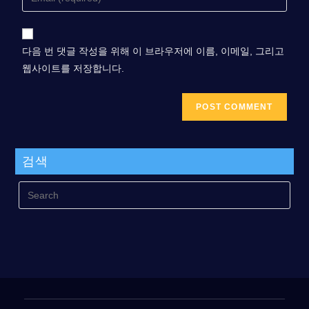
or
your
username
email
to
address
다음 번 댓글 작성을 위해 이 브라우저에 이름, 이메일, 그리고
comment
to
웹사이트를 저장합니다.
comment
검색