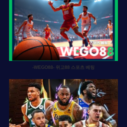
-WEGO88- 위고88 스포츠 베팅