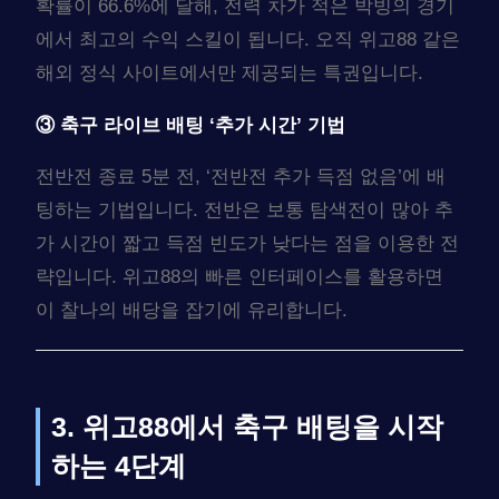
확률이 66.6%에 달해, 전력 차가 적은 박빙의 경기
에서 최고의 수익 스킬이 됩니다. 오직 위고88 같은
해외 정식 사이트에서만 제공되는 특권입니다.
③ 축구 라이브 배팅 ‘추가 시간’ 기법
전반전 종료 5분 전, ‘전반전 추가 득점 없음’에 배
팅하는 기법입니다. 전반은 보통 탐색전이 많아 추
가 시간이 짧고 득점 빈도가 낮다는 점을 이용한 전
략입니다. 위고88의 빠른 인터페이스를 활용하면
이 찰나의 배당을 잡기에 유리합니다.
3. 위고88에서 축구 배팅을 시작
하는 4단계