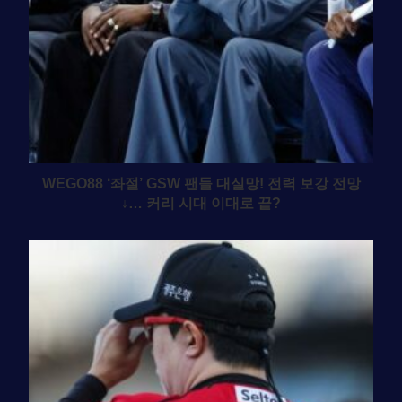
WEGO88 ‘좌절’ GSW 팬들 대실망! 전력 보강 전망
↓… 커리 시대 이대로 끝?