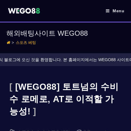
Skip
to
Menu
content
해외배팅사이트 WEGO88
>
스포츠 베팅
공식 블로그에 오신 것을 환영합니다. 본 홈페이지에서는 WEGO88 사이트
[WEGO88] 토트넘의 수비
수 로메로, AT로 이적할 가
능성!
Post
Post