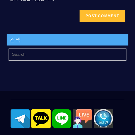
comment
검색