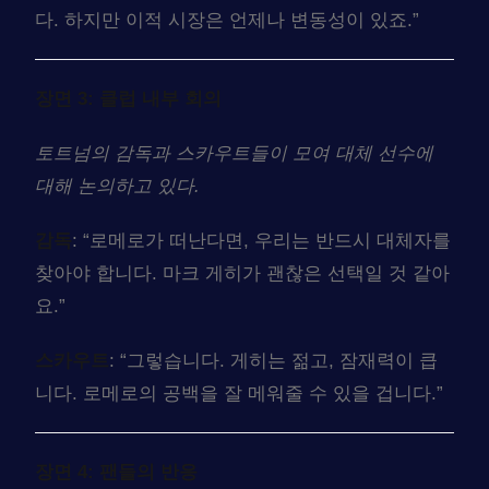
다. 하지만 이적 시장은 언제나 변동성이 있죠.”
장면 3: 클럽 내부 회의
토트넘의 감독과 스카우트들이 모여 대체 선수에
대해 논의하고 있다.
감독
: “로메로가 떠난다면, 우리는 반드시 대체자를
찾아야 합니다. 마크 게히가 괜찮은 선택일 것 같아
요.”
스카우트
: “그렇습니다. 게히는 젊고, 잠재력이 큽
니다. 로메로의 공백을 잘 메워줄 수 있을 겁니다.”
장면 4: 팬들의 반응