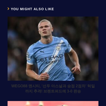
YOU MIGHT ALSO LIKE
WEGO88 맨시티, ‘선두 아스널과 승점 2점차’ 턱밑
까지 추격! 브렌트퍼드에 3-0 완승