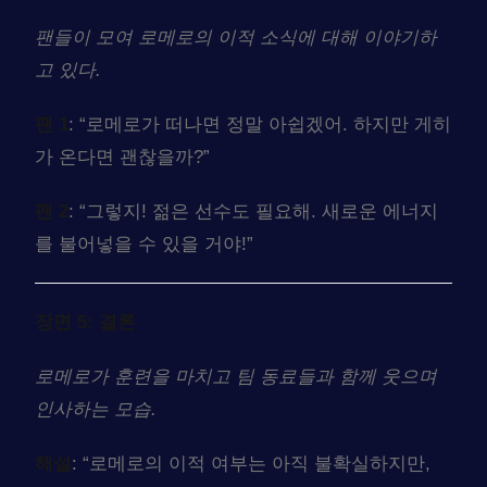
팬들이 모여 로메로의 이적 소식에 대해 이야기하
고 있다.
팬 1
: “로메로가 떠나면 정말 아쉽겠어. 하지만 게히
가 온다면 괜찮을까?”
팬 2
: “그렇지! 젊은 선수도 필요해. 새로운 에너지
를 불어넣을 수 있을 거야!”
장면 5: 결론
로메로가 훈련을 마치고 팀 동료들과 함께 웃으며
인사하는 모습.
해설
: “로메로의 이적 여부는 아직 불확실하지만,