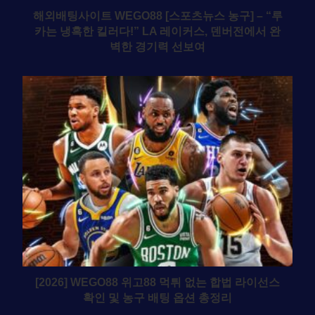
해외배팅사이트 WEGO88 [스포츠뉴스 농구] – “루
카는 냉혹한 킬러다!” LA 레이커스, 덴버전에서 완
벽한 경기력 선보여
[2026] WEGO88 위고88 먹튀 없는 합법 라이선스
확인 및 농구 배팅 옵션 총정리