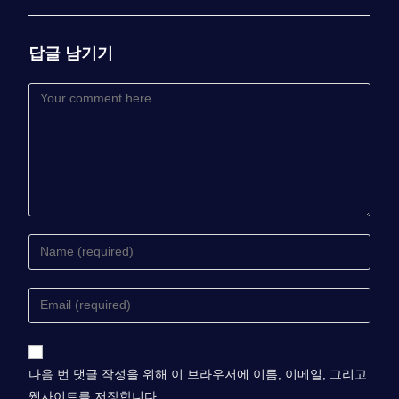
답글 남기기
Comment
Enter
your
name
Enter
or
your
username
email
to
address
다음 번 댓글 작성을 위해 이 브라우저에 이름, 이메일, 그리고
comment
to
웹사이트를 저장합니다.