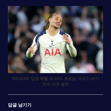
WEGO88 ‘강등 확률 56.93%’ 토트넘, 우도기-비카
리오-사르 결장
답글 남기기