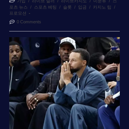
가입
/
라이브 딜러
/
라이브카지노
/
미분류
/
스
category:
포츠 뉴스
/
스포츠 베팅
/
슬롯
/
입금
/
카지노 팁
/
프로모션
Post
0 Comments
comments: