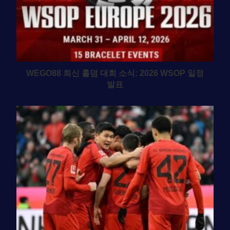
WEGO88 최신 홀덤 대회 소식: 2026 WSOP 일정
발표