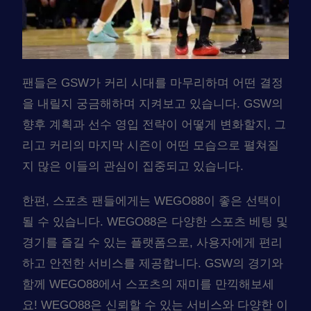
팬들은 GSW가 커리 시대를 마무리하며 어떤 결정
을 내릴지 궁금해하며 지켜보고 있습니다. GSW의
향후 계획과 선수 영입 전략이 어떻게 변화할지, 그
리고 커리의 마지막 시즌이 어떤 모습으로 펼쳐질
지 많은 이들의 관심이 집중되고 있습니다.
한편, 스포츠 팬들에게는 WEGO88이 좋은 선택이
될 수 있습니다. WEGO88은 다양한 스포츠 베팅 및
경기를 즐길 수 있는 플랫폼으로, 사용자에게 편리
하고 안전한 서비스를 제공합니다. GSW의 경기와
함께 WEGO88에서 스포츠의 재미를 만끽해보세
요! WEGO88은 신뢰할 수 있는 서비스와 다양한 이