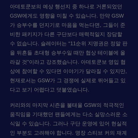
아데토쿤보의 예상 행선지 중 하나로 거론되었던
GSW에게도 영향을 미칠 수 있습니다. 만약 GSW
가 승부수를 던지기로 마음을 먹는다면, 그들이 준
비한 패키지가 다른 구단보다 매력적일지 장담할
수 없습니다. 슬레이터는 “11순위 지명권은 정말 판
을 뒤흔들 초대형 승부수일 때만 협상 테이블에 올
라갈 것”이라고 강조했습니다. 아데토쿤보 영입 협
상에 참여할 수 있다면 이야기가 달라질 수 있지만,
현재로서는 GSW가 그 경쟁에 실제로 뛰어들고 있
다고 보기 어렵다고 덧붙였습니다.
커리와의 마지막 시즌을 불태울 GSW의 적극적인
움직임을 기대했던 팬들에게는 다소 실망스러운 소
식일 수 있습니다. 그러나 구단 운영에 있어 현실적
인 부분도 고려해야 합니다. 명장 스티브 커의 재계