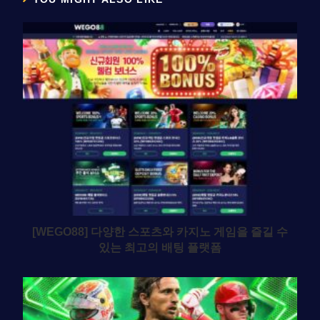
[WEGO88] 다양한 스포츠와 카지노 게임을 즐길 수
있는 최고의 배팅 플랫폼