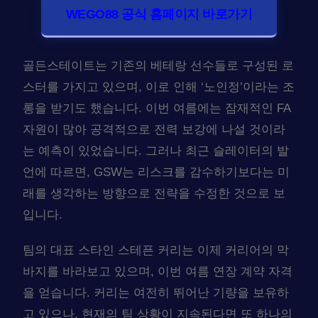
WEGO88 공식 홈페이지 바로가기
골든스테이트는 기존의 베테랑 선수들로 구성된 로
스터를 가지고 있으며, 이로 인해 ‘노인정’이라는 조
롱을 받기도 했습니다. 이번 여름에는 잠재적인 FA
자원이 많아 공격적으로 전력 보강에 나설 것이라
는 예측이 있었습니다. 그러나 최근 슬레이터의 발
언에 따르면, GSW는 리스크를 감수하기보다는 미
래를 생각하는 방향으로 전략을 수정한 것으로 보
입니다.
팀의 대표 스타인 스테픈 커리는 이제 커리어의 막
바지를 바라보고 있으며, 이번 여름 연장 계약 자격
을 얻습니다. 커리는 여전히 뛰어난 기량을 보유하
고 있으나, 현재의 팀 상황이 지속된다면 또 하나의