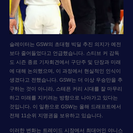
슬레이터는 GSW의 초대형 빅딜 추진 의지가 예전
보다 줄어들었다고 언급했습니다. 스티브 커 감독
도 시즌 종료 기자회견에서 구단주 및 단장과 미래
에 대해 논의했으며, 이 과정에서 현실적인 인식이
생겼다고 전했습니다. GSW는 더 이상 우승만을 추
구하는 것이 아니라, 스테픈 커리 시대를 잘 마무리
하고 미래를 지키려는 방향으로 나아가고 있다는
것입니다. 이 일환으로 GSW는 올해 드래프트에서
전체 11순위 지명권을 보유하고 있습니다.
이러한 변화는 트레이드 시장에서 최대어인 야니스