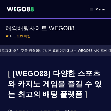
Skip
to
Menu
content
해외배팅사이트 WEGO88
>
스포츠 베팅
블로그에 오신 것을 환영합니다. 본 홈페이지에서는 WEGO88 사이트에 
[WEGO88] 다양한 스포츠
와 카지노 게임을 즐길 수 있
는 최고의 배팅 플랫폼
Post
Post