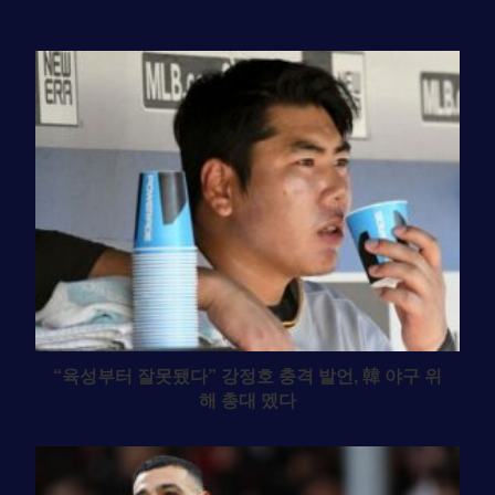
“육성부터 잘못됐다” 강정호 충격 발언, 韓 야구 위
해 총대 멨다