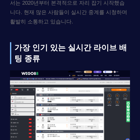
서는 2020년부터 본격적으로 자리 잡기 시작했습
니다. 현재 많은 사람들이 실시간 중계를 시청하며
활발히 소통하고 있습니다.
가장 인기 있는 실시간 라이브 배
팅 종류