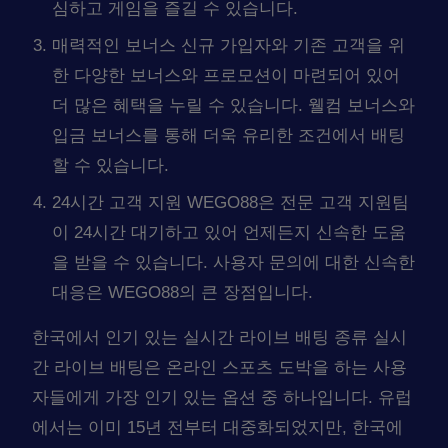
심하고 게임을 즐길 수 있습니다.
매력적인 보너스 신규 가입자와 기존 고객을 위
한 다양한 보너스와 프로모션이 마련되어 있어
더 많은 혜택을 누릴 수 있습니다. 웰컴 보너스와
입금 보너스를 통해 더욱 유리한 조건에서 배팅
할 수 있습니다.
24시간 고객 지원 WEGO88은 전문 고객 지원팀
이 24시간 대기하고 있어 언제든지 신속한 도움
을 받을 수 있습니다. 사용자 문의에 대한 신속한
대응은 WEGO88의 큰 장점입니다.
한국에서 인기 있는 실시간 라이브 배팅 종류 실시
간 라이브 배팅은 온라인 스포츠 도박을 하는 사용
자들에게 가장 인기 있는 옵션 중 하나입니다. 유럽
에서는 이미 15년 전부터 대중화되었지만, 한국에