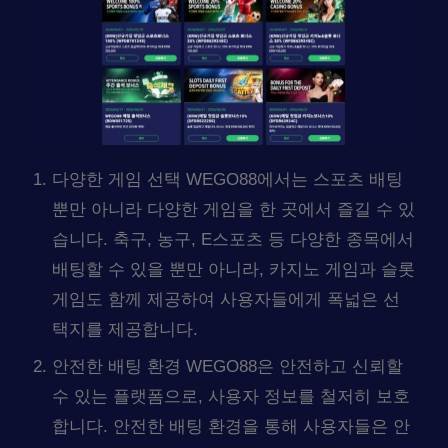
다양한 게임 선택 WEGO88에서는 스포츠 배팅
뿐만 아니라 다양한 게임을 한 곳에서 즐길 수 있
습니다. 축구, 농구, E스포츠 등 다양한 종목에서
배팅할 수 있을 뿐만 아니라, 카지노 게임과 슬롯
게임도 함께 제공하여 사용자들에게 폭넓은 선
택지를 제공합니다.
안전한 배팅 환경 WEGO88은 안전하고 신뢰할
수 있는 플랫폼으로, 사용자 정보를 철저히 보호
합니다. 안전한 배팅 환경을 통해 사용자들은 안