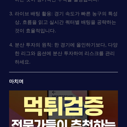
라이브 배팅 활용: 경기 속도가 빠른 농구의 특성
상, 흐름을 읽고 실시간 쿼터별 배팅을 공략하는
것이 효율적입니다.
분산 투자의 원칙: 한 경기에 올인하기보다, 다양
한 리그와 옵션에 분산 투자하여 리스크를 관리
하세요.
마치며