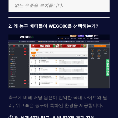
없는 수준을 보여줍니다.
2. 왜 농구 배터들이 WEGO88을 선택하는가?
축구에 비해 배팅 옵션이 빈약한 국내 사이트와 달
리, 위고88은 농구에 특화된 환경을 제공합니다.
① 전 세계 63개 리그, 일일 629개 경기 지원