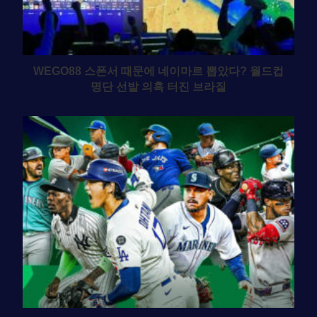
WEGO88 스폰서 때문에 네이마르 뽑았다? 월드컵
명단 선발 의혹 터진 브라질