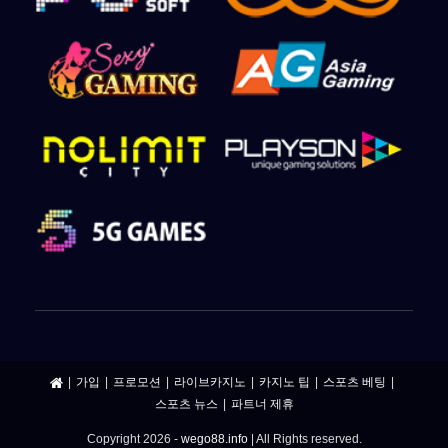
가입
프로모션
라이브카지노
카지노 팁
스포츠 베팅
스포츠 뉴스
파트너 제휴
Copyright 2026 -
wego88.info
| All Rights reserved.