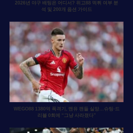
2026년 야구 배팅은 어디서? 위고88 먹튀 여부 분
석 및 200개 옵션 가이드
WEGO88 1380억 폭격기, 맨유 팬들 실망…슈팅·드
리블 0회에 “그냥 사라졌다”