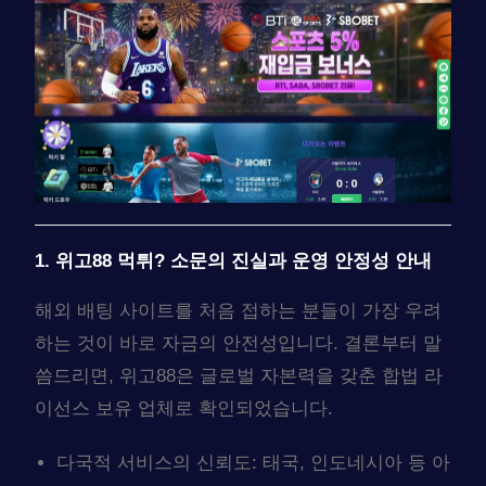
1. 위고88 먹튀? 소문의 진실과 운영 안정성 안내
해외 배팅 사이트를 처음 접하는 분들이 가장 우려
하는 것이 바로 자금의 안전성입니다. 결론부터 말
씀드리면, 위고88은 글로벌 자본력을 갖춘 합법 라
이선스 보유 업체로 확인되었습니다.
다국적 서비스의 신뢰도: 태국, 인도네시아 등 아