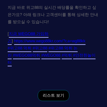
지금 바로 위고88의 실시간 배당률을 확인하고 싶
은가요? 아래 링크나 고객센터를 통해 상세한 안내
를 받으실 수 있습니다!
[
지금 WEGO88 가입하
기
]
https://www.wego88kr.com/?ca=wg88kk
#위고88 먹튀
#위고88
#위고88 먹튀 논
란
#WEGO88먹튀
#WEGO88
#먹튀
#안전한놀이
터
리스트 보기