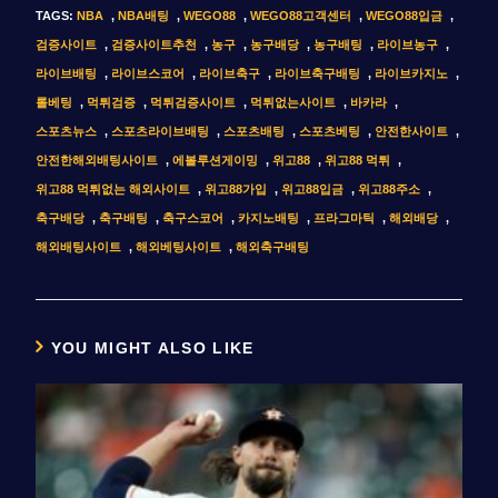
TAGS
:
NBA
,
NBA배팅
,
WEGO88
,
WEGO88고객센터
,
WEGO88입금
,
검증사이트
,
검증사이트추천
,
농구
,
농구배당
,
농구배팅
,
라이브농구
,
라이브배팅
,
라이브스코어
,
라이브축구
,
라이브축구배팅
,
라이브카지노
,
롤베팅
,
먹튀검증
,
먹튀검증사이트
,
먹튀없는사이트
,
바카라
,
스포츠뉴스
,
스포츠라이브배팅
,
스포츠배팅
,
스포츠베팅
,
안전한사이트
,
안전한해외배팅사이트
,
에볼루션게이밍
,
위고88
,
위고88 먹튀
,
위고88 먹튀없는 해외사이트
,
위고88가입
,
위고88입금
,
위고88주소
,
축구배당
,
축구배팅
,
축구스코어
,
카지노배팅
,
프라그마틱
,
해외배당
,
해외배팅사이트
,
해외베팅사이트
,
해외축구배팅
YOU MIGHT ALSO LIKE