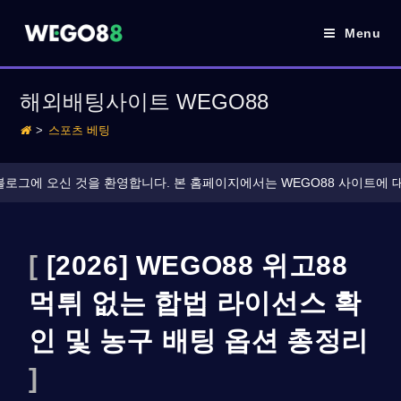
Skip
to
Menu
content
해외배팅사이트 WEGO88
>
스포츠 베팅
블로그에 오신 것을 환영합니다. 본 홈페이지에서는 WEGO88 사이트에 대
[2026] WEGO88 위고88
먹튀 없는 합법 라이선스 확
인 및 농구 배팅 옵션 총정리