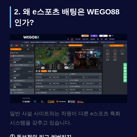
2. 왜 e스포츠 배팅은 WEGO88
인가?
일반 사설 사이트와는 차원이 다른 e스포츠 특화
시스템을 갖추고 있습니다.