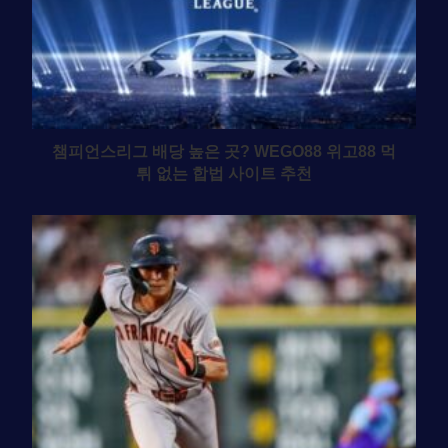
챔피언스리그 배당 높은 곳? WEGO88 위고88 먹
튀 없는 합법 사이트 추천