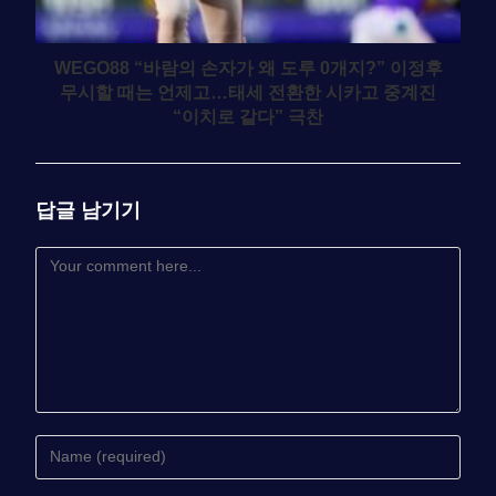
WEGO88 “바람의 손자가 왜 도루 0개지?” 이정후
무시할 때는 언제고…태세 전환한 시카고 중계진
“이치로 같다” 극찬
답글 남기기
Comment
Enter
your