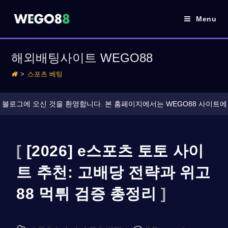
Skip
to
Menu
content
해외배팅사이트 WEGO88
>
스포츠 베팅
 블로그에 오신 것을 환영합니다. 본 홈페이지에서는 WEGO88 사이트에
[2026] e스포츠 토토 사이
트 추천: 고배당 전략과 위고
88 먹튀 검증 총정리
Post
Post