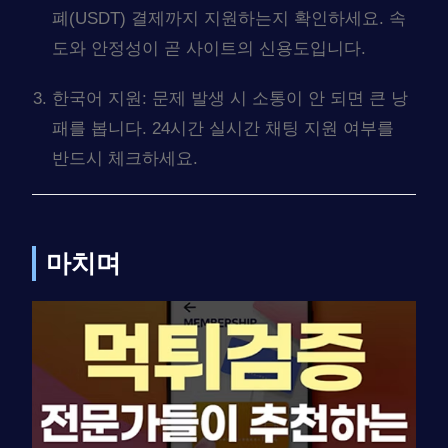
폐(USDT) 결제까지 지원하는지 확인하세요. 속
도와 안정성이 곧 사이트의 신용도입니다.
한국어 지원: 문제 발생 시 소통이 안 되면 큰 낭
패를 봅니다. 24시간 실시간 채팅 지원 여부를
반드시 체크하세요.
마치며