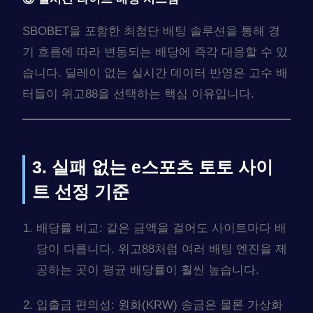
SBOBET을 포함한 최첨단 배팅 솔루션을 통해 경
기 흐름에 따라 변동되는 배당에 즉각 대응할 수 있
습니다. 딜레이 없는 실시간 데이터 반영은 고수 배
터들이 위고88을 선택하는 핵심 이유입니다.
3. 실패 없는 e스포츠 토토 사이
트 선정 기준
배당률 비교: 같은 금액을 걸어도 사이트마다 배
당이 다릅니다. 위고88처럼 여러 배팅 엔진을 제
공하는 곳이 평균 배당률이 훨씬 높습니다.
입출금 편의성: 원화(KRW) 송금은 물론 가상화