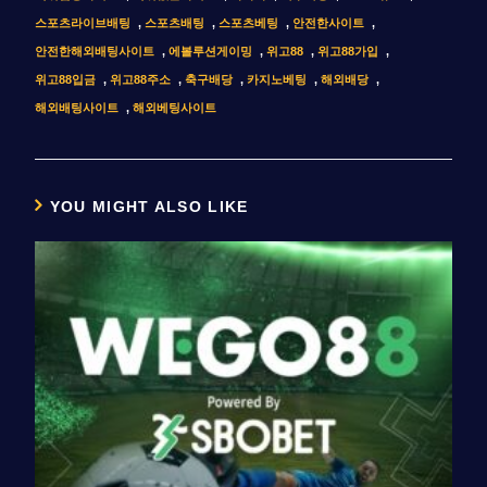
스포츠라이브배팅
,
스포츠배팅
,
스포츠베팅
,
안전한사이트
,
안전한해외배팅사이트
,
에볼루션게이밍
,
위고88
,
위고88가입
,
위고88입금
,
위고88주소
,
축구배당
,
카지노베팅
,
해외배당
,
해외배팅사이트
,
해외베팅사이트
YOU MIGHT ALSO LIKE