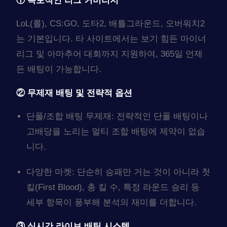
① 독보적인 리그 커버리지
LoL(롤), CS:GO, 도타2, 배틀그라운드, 오버워치2
는 기본입니다. 타 사이트에서는 보기 힘든 마이너
리그 및 아마추어 대회까지 지원하여, 365일 언제
든 배팅이 가능합니다.
② 무제재 배팅 및 전략적 옵션
단폴/조합 배팅 무제재: 전략적인 단폴 배팅이나
고배당을 노리는 멀티 조합 배팅에 제약이 없습
니다.
다양한 마켓: 단순히 승패만 거는 것이 아니라 첫
킬(First Blood), 총 킬 수, 특정 라운드 승리 등
세부 항목이 풍부해 분석의 재미를 더합니다.
③ 실시간 라이브 배팅 시스템