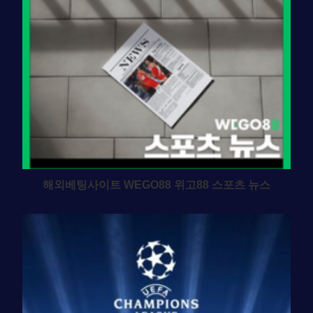
해외베팅사이트 WEGO88 위고88 스포츠 뉴스