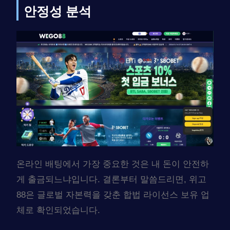
안정성 분석
온라인 배팅에서 가장 중요한 것은 내 돈이 안전하
게 출금되느냐입니다. 결론부터 말씀드리면, 위고
88은 글로벌 자본력을 갖춘 합법 라이선스 보유 업
체로 확인되었습니다.