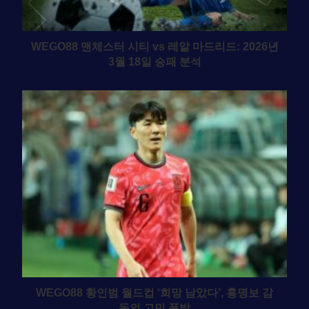
WEGO88 맨체스터 시티 vs 레알 마드리드: 2026년
3월 18일 승패 분석
WEGO88 황인범 월드컵 ‘희망 남았다’, 홍명보 감
독의 고민 폭발