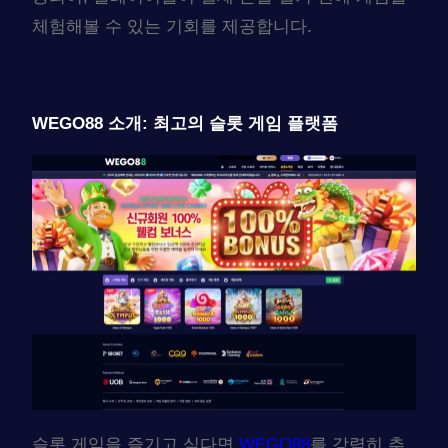
체험해볼 수 있는 기회를 제공합니다.
WEGO88 소개: 최고의 슬롯 게임 플랫폼
슬롯 게임을 즐기고 싶다면
WEGO88
를 강력히 추