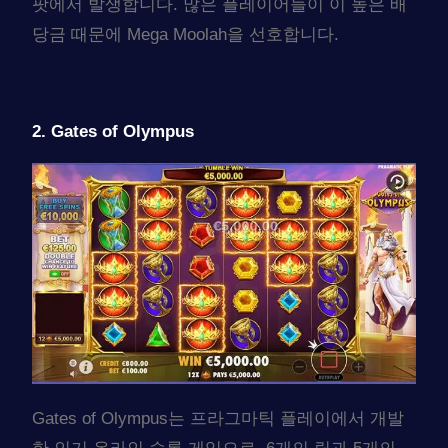
팟에서 발생합니다. 많은 플레이어들이 이 높은 배
당금 때문에 Mega Moolah을 선호합니다.
2. Gates of Olympus
Gates of Olympus는 프라그마틱 플레이에서 개발