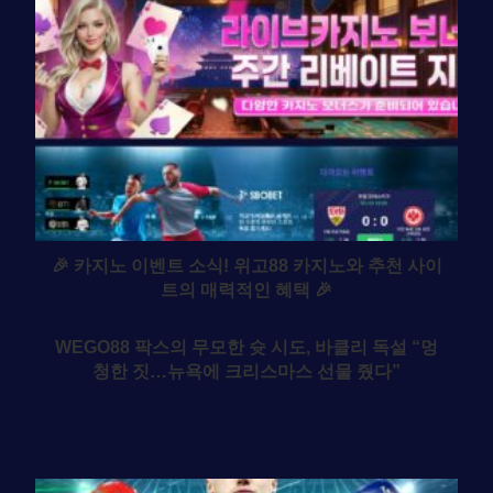
🎉 카지노 이벤트 소식! 위고88 카지노와 추천 사이
트의 매력적인 혜택 🎉
WEGO88 팍스의 무모한 슛 시도, 바클리 독설 “멍
청한 짓…뉴욕에 크리스마스 선물 줬다”