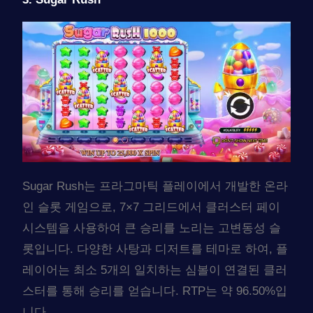
Sugar Rush는 프라그마틱 플레이에서 개발한 온라
인 슬롯 게임으로, 7×7 그리드에서 클러스터 페이
시스템을 사용하여 큰 승리를 노리는 고변동성 슬
롯입니다. 다양한 사탕과 디저트를 테마로 하여, 플
레이어는 최소 5개의 일치하는 심볼이 연결된 클러
스터를 통해 승리를 얻습니다. RTP는 약 96.50%입
니다.