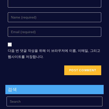
Enter
your
name
Enter
or
your
username
email
to
address
다음 번 댓글 작성을 위해 이 브라우저에 이름, 이메일, 그리고
comment
to
웹사이트를 저장합니다.
comment
검색