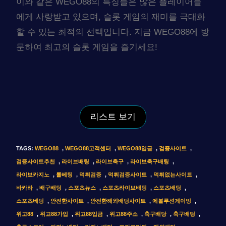
이와 같은 WEGO88의 특징들은 많은 플레이어들
에게 사랑받고 있으며, 슬롯 게임의 재미를 극대화
할 수 있는 최적의 선택입니다. 지금 WEGO88에 방
문하여 최고의 슬롯 게임을 즐기세요!
리스트 보기
TAGS
:
WEGO88
,
WEGO88고객센터
,
WEGO88입금
,
검증사이트
,
검증사이트추천
,
라이브배팅
,
라이브축구
,
라이브축구배팅
,
라이브카지노
,
롤베팅
,
먹튀검증
,
먹튀검증사이트
,
먹튀없는사이트
,
바카라
,
배구배팅
,
스포츠뉴스
,
스포츠라이브배팅
,
스포츠배팅
,
스포츠베팅
,
안전한사이트
,
안전한해외배팅사이트
,
에볼루션게이밍
,
위고88
,
위고88가입
,
위고88입금
,
위고88주소
,
축구배당
,
축구배팅
,