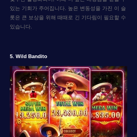
있는 기회가 주어집니다. 높은 변동성을 가진 이 슬
롯은 큰 보상을 위해 때때로 긴 기다림이 필요할 수
있습니다.
5. Wild Bandito