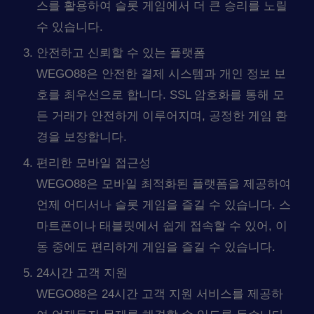
스를 활용하여 슬롯 게임에서 더 큰 승리를 노릴
수 있습니다.
안전하고 신뢰할 수 있는 플랫폼
WEGO88은 안전한 결제 시스템과 개인 정보 보
호를 최우선으로 합니다. SSL 암호화를 통해 모
든 거래가 안전하게 이루어지며, 공정한 게임 환
경을 보장합니다.
편리한 모바일 접근성
WEGO88은 모바일 최적화된 플랫폼을 제공하여
언제 어디서나 슬롯 게임을 즐길 수 있습니다. 스
마트폰이나 태블릿에서 쉽게 접속할 수 있어, 이
동 중에도 편리하게 게임을 즐길 수 있습니다.
24시간 고객 지원
WEGO88은 24시간 고객 지원 서비스를 제공하