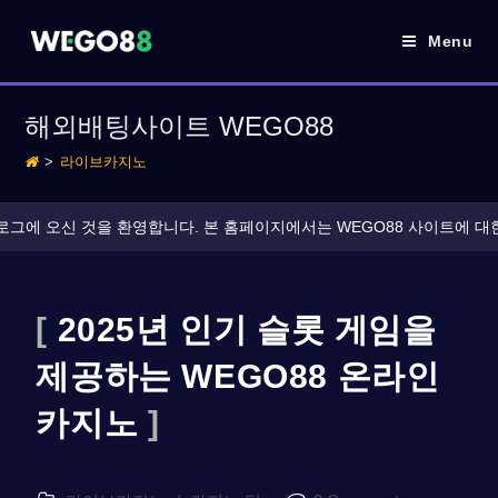
Skip
to
Menu
content
해외배팅사이트 WEGO88
>
라이브카지노
그에 오신 것을 환영합니다. 본 홈페이지에서는 WEGO88 사이트에 대한
2025년 인기 슬롯 게임을
제공하는 WEGO88 온라인
카지노
Post
Post