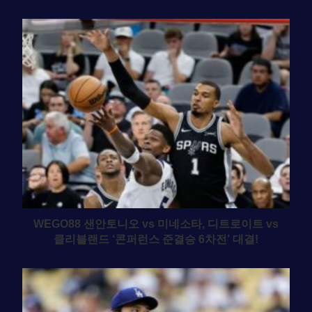
WEGO88 샌안토니오 vs 미네소타, 디트로이트 vs
클리블랜드 ‘콘퍼런스 준결승 6차전’ 대결!