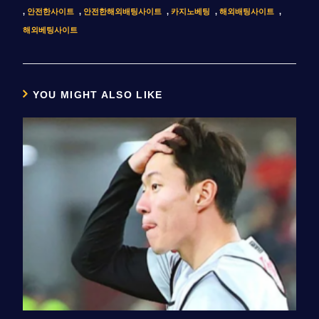
,
안전한사이트
,
안전한해외배팅사이트
,
카지노베팅
,
해외배팅사이트
,
해외베팅사이트
YOU MIGHT ALSO LIKE