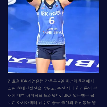
김호철 IBK기업은행 감독은 4일 화성체육관에서
열린 현대건설전을 앞두고, 주전 세터 천신통의 부
재에 대한 아쉬움을 드러냈다. IBK기업은행은 올
시즌 아시아쿼터 선수로 중국 출신의 천신통을 영