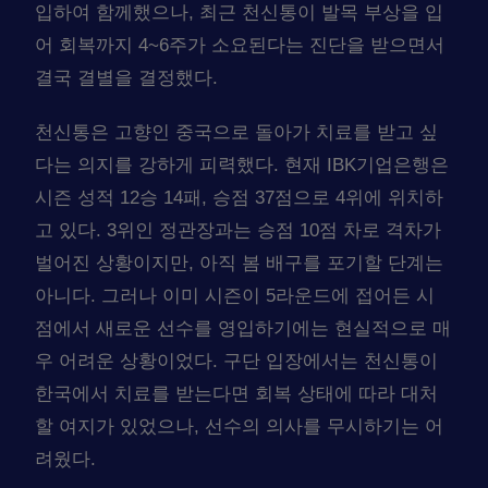
입하여 함께했으나, 최근 천신통이 발목 부상을 입
어 회복까지 4~6주가 소요된다는 진단을 받으면서
결국 결별을 결정했다.
천신통은 고향인 중국으로 돌아가 치료를 받고 싶
다는 의지를 강하게 피력했다. 현재 IBK기업은행은
시즌 성적 12승 14패, 승점 37점으로 4위에 위치하
고 있다. 3위인 정관장과는 승점 10점 차로 격차가
벌어진 상황이지만, 아직 봄 배구를 포기할 단계는
아니다. 그러나 이미 시즌이 5라운드에 접어든 시
점에서 새로운 선수를 영입하기에는 현실적으로 매
우 어려운 상황이었다. 구단 입장에서는 천신통이
한국에서 치료를 받는다면 회복 상태에 따라 대처
할 여지가 있었으나, 선수의 의사를 무시하기는 어
려웠다.