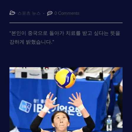
Post
Post
스포츠 뉴스
0 Comments
category:
comments:
“본인이 중국으로 돌아가 치료를 받고 싶다는 뜻을
강하게 밝혔습니다.”