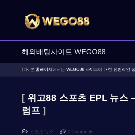
Skip
to
content
해외배팅사이트 WEGO88
환영합니다. 본 홈페이지에서는 WEGO88 사이트에 대한 전반적인 정보들
위고88 스포츠 EPL 뉴스
럼프
Post
Post
스포츠 뉴스
0 Comments