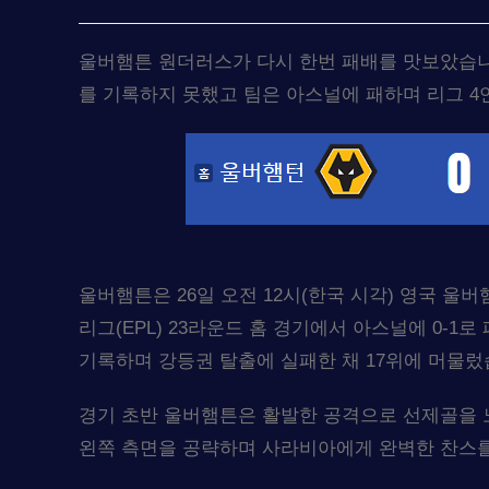
category:
comments:
울버햄튼 원더러스가 다시 한번 패배를 맛보았습니
를 기록하지 못했고 팀은 아스널에 패하며 리그 4
울버햄튼은 26일 오전 12시(한국 시각) 영국 울
리그(EPL) 23라운드 홈 경기에서 아스널에 0-1로
기록하며 강등권 탈출에 실패한 채 17위에 머물렀
경기 초반 울버햄튼은 활발한 공격으로 선제골을 노
왼쪽 측면을 공략하며 사라비아에게 완벽한 찬스를