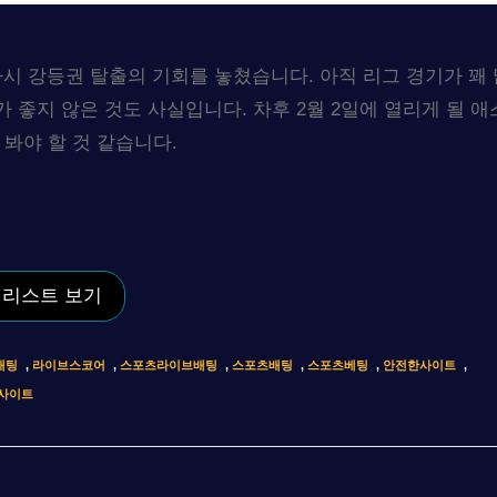
시 강등권 탈출의 기회를 놓쳤습니다. 아직 리그 경기가 꽤 
 좋지 않은 것도 사실입니다. 차후 2월 2일에 열리게 될 애
봐야 할 것 같습니다.
리스트 보기
배팅
,
라이브스코어
,
스포츠라이브배팅
,
스포츠배팅
,
스포츠베팅
,
안전한사이트
,
사이트