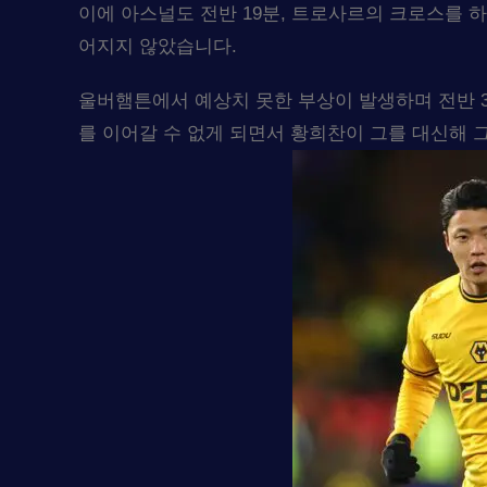
이에 아스널도 전반 19분, 트로사르의 크로스를
어지지 않았습니다.
울버햄튼에서 예상치 못한 부상이 발생하며 전반 
를 이어갈 수 없게 되면서 황희찬이 그를 대신해