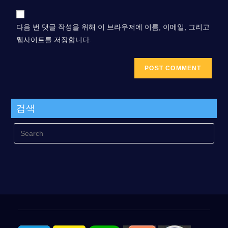
username
email
to
address
다음 번 댓글 작성을 위해 이 브라우저에 이름, 이메일, 그리고
comment
to
웹사이트를 저장합니다.
comment
검색