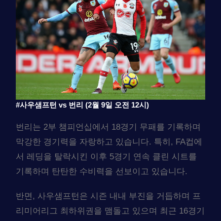
#사우샘프턴 vs 번리 (2월 9일 오전 12시)
번리는 2부 챔피언십에서 18경기 무패를 기록하며
막강한 경기력을 자랑하고 있습니다. 특히, FA컵에
서 레딩을 탈락시킨 이후 5경기 연속 클린 시트를
기록하며 탄탄한 수비력을 선보이고 있습니다.
반면, 사우샘프턴은 시즌 내내 부진을 거듭하며 프
리미어리그 최하위권을 맴돌고 있으며 최근 16경기