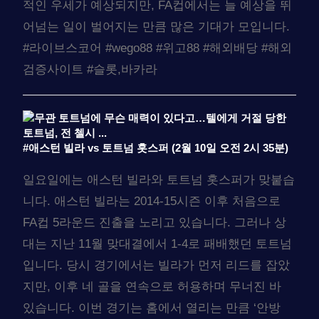
적인 우세가 예상되지만, FA컵에서는 늘 예상을 뛰
어넘는 일이 벌어지는 만큼 많은 기대가 모입니다.
#라이브스코어 #wego88 #위고88 #해외배당 #해외
검증사이트 #슬롯,바카라
#애스턴 빌라 vs 토트넘 홋스퍼 (2월 10일 오전 2시 35분)
일요일에는 애스턴 빌라와 토트넘 홋스퍼가 맞붙습
니다. 애스턴 빌라는 2014-15시즌 이후 처음으로
FA컵 5라운드 진출을 노리고 있습니다. 그러나 상
대는 지난 11월 맞대결에서 1-4로 패배했던 토트넘
입니다. 당시 경기에서는 빌라가 먼저 리드를 잡았
지만, 이후 네 골을 연속으로 허용하며 무너진 바
있습니다. 이번 경기는 홈에서 열리는 만큼 ‘안방