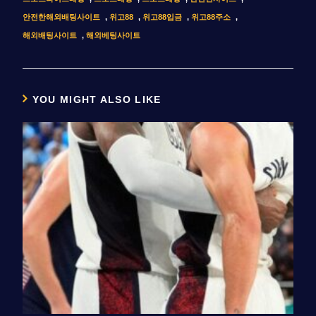
안전한해외배팅사이트
,
위고88
,
위고88입금
,
위고88주소
,
해외배팅사이트
,
해외베팅사이트
YOU MIGHT ALSO LIKE