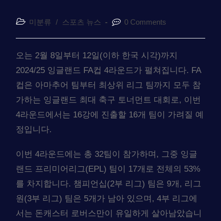
Post
Post
미분류
/
스포츠 뉴스
0 Comments
category:
comments:
오는 2월 8일부터 12일(이하 한국 시각)까지
2024/25 잉글랜드 FA컵 4라운드가 펼쳐집니다. FA
컵은 아마추어 팀부터 최상위 리그 팀까지 모두 참
가하는 잉글랜드 최대 축구 토너먼트 대회로, 이번
4라운드에서는 16강에 진출할 16개 팀이 가려질 예
정입니다.
이번 4라운드에는 총 32팀이 참가하며, 그중 잉글
랜드 프리미어리그(EPL) 팀이 17개로 전체의 53%
를 차지합니다. 챔피언십(2부 리그) 팀은 9개, 리그
원(3부 리그) 팀은 5개가 남아 있으며, 4부 리그에
서는 돈캐스터 로버스만이 유일하게 살아남았습니