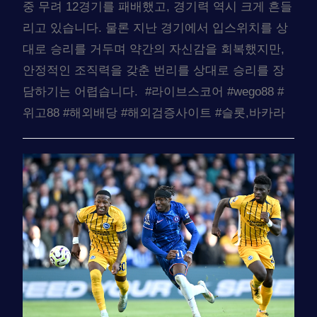
중 무려 12경기를 패배했고, 경기력 역시 크게 흔들
리고 있습니다. 물론 지난 경기에서 입스위치를 상
대로 승리를 거두며 약간의 자신감을 회복했지만,
안정적인 조직력을 갖춘 번리를 상대로 승리를 장
담하기는 어렵습니다.
#라이브스코어 #wego88 #
위고88 #해외배당 #해외검증사이트 #슬롯,바카라