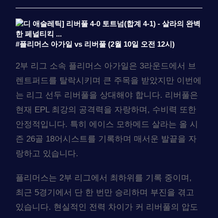
#플리머스 아가일 vs 리버풀 (2월 10일 오전 12시)
2부 리그 소속 플리머스 아가일은 3라운드에서 브
렌트퍼드를 탈락시키며 큰 주목을 받았지만 이번에
는 리그 선두 리버풀을 상대해야 합니다. 리버풀은
현재 EPL 최강의 공격력을 자랑하며, 수비력 또한
안정적입니다. 특히 에이스 모하메드 살라는 올 시
즌 26골 18어시스트를 기록하며 매서운 발끝을 자
랑하고 있습니다.
플리머스는 2부 리그에서 최하위를 기록 중이며,
최근 5경기에서 단 한 번만 승리하며 부진을 겪고
있습니다. 현실적인 전력 차이가 커 리버풀의 압도