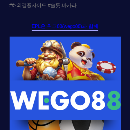
#해외검증사이트 #슬롯,바카라
EPL은 위고88(wego88)과 함께