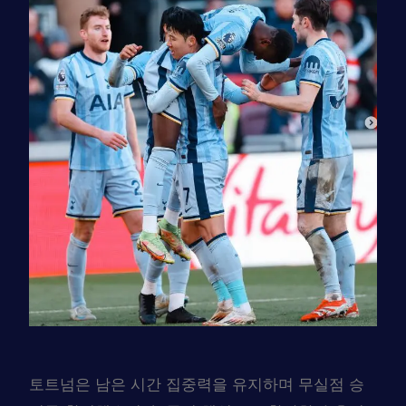
토트넘은 남은 시간 집중력을 유지하며 무실점 승