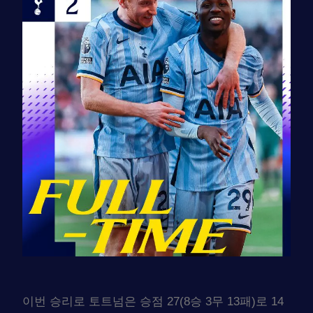
이번 승리로 토트넘은 승점 27(8승 3무 13패)로 14