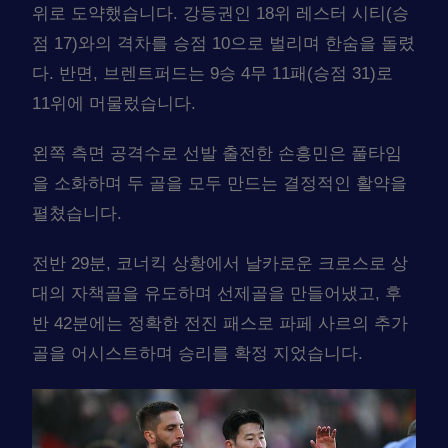
위로 도약했습니다. 강등권인 18위 레스터 시티(승
점 17)와의 격차를 승점 10으로 벌리며 한숨을 돌렸
다. 반면, 브렌트퍼드는 9승 4무 11패(승점 31)로
11위에 머물렀습니다.
왼쪽 측면 공격수로 선발 출전한 손흥민은 풀타임
을 소화하며 두 골을 모두 만드는 결정적인 활약을
펼쳤습니다.
전반 29분, 코너킥 상황에서 날카로운 크로스로 상
대의 자책골을 유도하며 선제골을 만들어냈고, 후
반 42분에는 정확한 전진 패스로 파페 사르의 추가
골을 어시스트하며 승리를 확정 지었습니다.