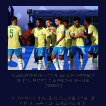
WEGO88 ‘형편없는 경기력, 브라질은 우승후보가
아니다’…모로코전 무승부에 자국 비난 폭발
[2026WC]
WEGO88 팍스의 무모한 슛 시도, 바클리 독설 “멍
청한 짓…뉴욕에 크리스마스 선물 줬다”