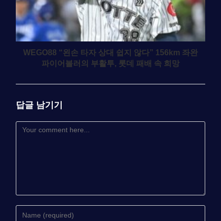
WEGO88 “왼손 타자 상대 쉽지 않다” 156km 좌완
파이어볼러의 부활투, 롯데 패배 속 희망
답글 남기기
Comment
Enter