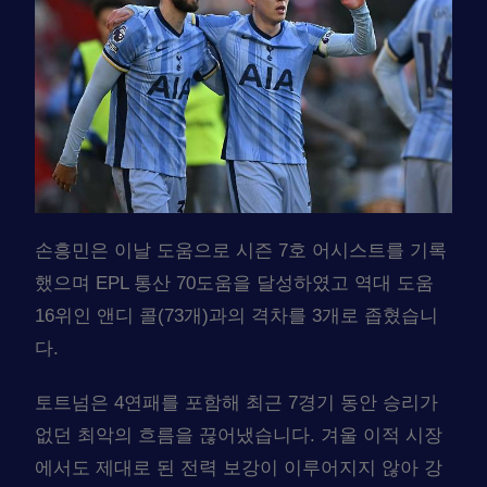
손흥민은 이날 도움으로 시즌 7호 어시스트를 기록
했으며 EPL 통산 70도움을 달성하였고 역대 도움
16위인 앤디 콜(73개)과의 격차를 3개로 좁혔습니
다.
토트넘은 4연패를 포함해 최근 7경기 동안 승리가
없던 최악의 흐름을 끊어냈습니다. 겨울 이적 시장
에서도 제대로 된 전력 보강이 이루어지지 않아 강