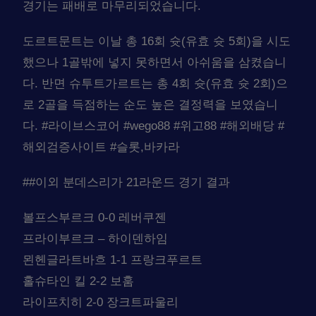
경기는 패배로 마무리되었습니다.
도르트문트는 이날 총 16회 슛(유효 슛 5회)을 시도
했으나 1골밖에 넣지 못하면서 아쉬움을 삼켰습니
다. 반면 슈투트가르트는 총 4회 슛(유효 슛 2회)으
로 2골을 득점하는 순도 높은 결정력을 보였습니
다. #라이브스코어 #wego88 #위고88 #해외배당 #
해외검증사이트 #슬롯,바카라
##이외 분데스리가 21라운드 경기 결과
볼프스부르크 0-0 레버쿠젠
프라이부르크 – 하이덴하임
묀헨글라트바흐 1-1 프랑크푸르트
홀슈타인 킬 2-2 보훔
라이프치히 2-0 장크트파울리