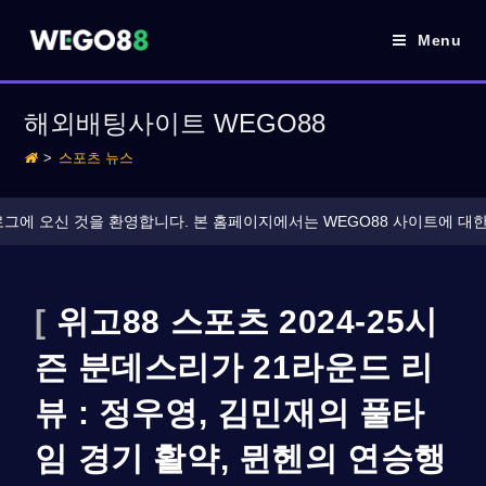
Skip
to
Menu
content
해외배팅사이트 WEGO88
>
스포츠 뉴스
로그에 오신 것을 환영합니다. 본 홈페이지에서는 WEGO88 사이트에 대
위고88 스포츠 2024-25시
즌 분데스리가 21라운드 리
뷰 : 정우영, 김민재의 풀타
임 경기 활약, 뮌헨의 연승행