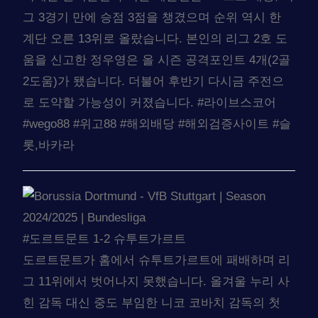
그 3경기 만에 승점 3점을 챙겼으며 순위 역시 한
계단 오른 13위로 올랐습니다.
본인의 리그 2호 도
움을 신고한 정우영은 올 시즌 공격포인트 4개(2골
2도움)가 됐습니다. 더불어 후반기 다시금 주전으
로 도약할 가능성이 커졌습니다. #라이브스코어
#wego88 #위고88 #해외배당 #해외검증사이트 #슬
롯,바카라
#도르트문트 1-2 슈투트가르트
도르트문트가 홈에서 슈투트가르트에 패배하며 리
그 11위에서 벗어나지 못했습니다. 올겨울 누리 사
힌 감독 대신 중도 부임한 니코 코바치 감독의 첫