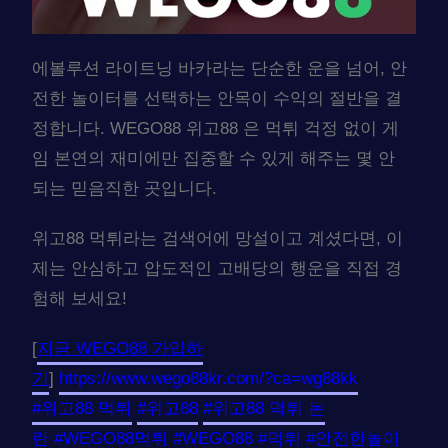
에볼루션 라이트닝 바카라는 단순한 운을 넘어, 안
전한 놀이터를 선택하는 안목이 수익의 절반을 결
정합니다. WEGO88 위고88 은 먹튀 걱정 없이 게
임 본연의 재미에만 집중할 수 있게 해주는 몇 안
되는 믿음직한 곳입니다.
위고88 먹튀라는 검색어에 망설이고 계셨다면, 이
제는 안심하고 압도적인 고배당의 행운을 직접 경
험해 보세요!
[
지금 WEGO88 가입하
기
]
https://www.wego88kr.com/?ca=wg88kk
#위고88 먹튀
#위고88
#위고88 먹튀 논
란
#WEGO88먹튀
#WEGO88
#먹튀
#안전한놀이