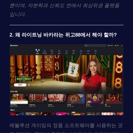
뿐이며, 자본력과 신뢰도 면에서 최상위권 플랫폼
입니다.
2. 왜 라이트닝 바카라는 위고88에서 해야 할까?
에볼루션 게이밍의 정품 소프트웨어를 사용하는 곳