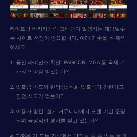
라이트닝 바카라처럼 고배당이 발생하는 게임일수
록 사이트 선정이 중요합니다. 아래 기준을 꼭 확인
하세요.
공인 라이선스 확인: PAGCOR, MGA 등 국제 기
관의 인증을 받았는가?
입출금 속도와 편의성: 원화 입출금이 간편하고
환전 사고가 없는가?
이용자 평판: 실제 커뮤니티에서 오랜 기간 운영
되며 긍정적인 평가를 받고 있는가?
위고88은 이 모든 기준에서 만점을 줄 수 있는 플랫