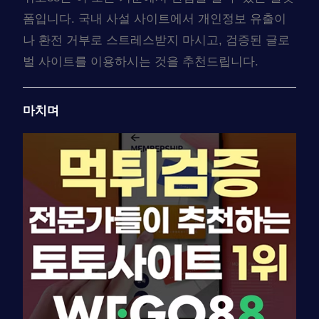
폼입니다. 국내 사설 사이트에서 개인정보 유출이
나 환전 거부로 스트레스받지 마시고, 검증된 글로
벌 사이트를 이용하시는 것을 추천드립니다.
마치며