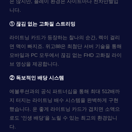
은 많지만, 플레이 환경은 사이트마다 천차만별입
니다.
① 끊김 없는 고화질 스트리밍
라이트닝 카드가 등장하는 찰나의 순간, 렉이 걸리
면 맥이 빠지죠. 위고88은 최첨단 서버 기술을 통해
모바일과 PC 모두에서 끊김 없는 FHD 고화질 라이
브 영상을 제공합니다.
② 독보적인 배당 시스템
에볼루션과의 공식 파트너십을 통해 최대 512배까
지 터지는 라이트닝 배수 시스템을 완벽하게 구현
했습니다. 운 좋게 라이트닝 카드가 겹치면 소액으
로도 ‘인생 배당’을 노릴 수 있는 최고의 환경입니
다.