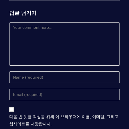
답글 남기기
Comment
Enter
your
name
Enter
or
your
username
email
to
address
다음 번 댓글 작성을 위해 이 브라우저에 이름, 이메일, 그리고
comment
to
웹사이트를 저장합니다.
comment