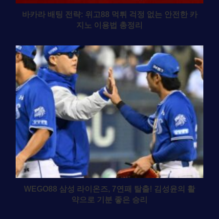
바카라 배팅 전략: 위고88 먹튀 걱정 없는 안전한 카
지노 이용법 총정리
WEGO88 삼성 라이온즈, 7연패 탈출! 김성윤의 활
약으로 기분 좋은 승리