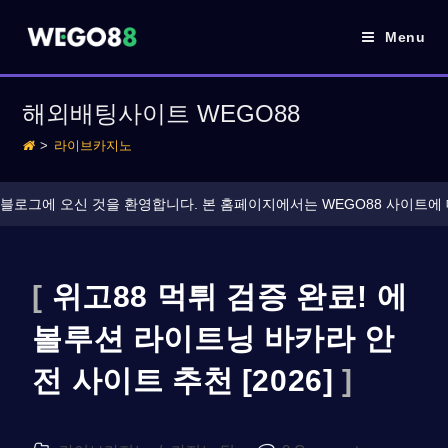
Skip
to
Menu
content
해외배팅사이트 WEGO88
>
라이브카지노
블로그에 오신 것을 환영합니다. 본 홈페이지에서는 WEGO88 사이트에 
위고88 먹튀 검증 완료! 에
볼루션 라이트닝 바카라 안
전 사이트 추천 [2026]
Post
Post