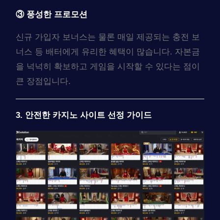
③ 풍성한 프로모션
신규 가입자 보너스는 물론 매일 제공되는 충전 보
너스 등 배터에게 유리한 혜택이 많습니다. 자본금
을 넉넉히 확보하고 게임을 시작할 수 있다는 점이
큰 장점입니다.
3. 안전한 카지노 사이트 선정 가이드