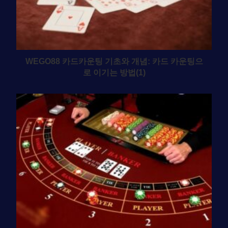
WEGO88 카드카운팅 기초와 개념: 카드 카운팅으
로 이기는 방법(1)