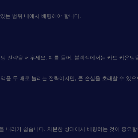
 있는 범위 내에서 베팅해야 합니다.
베팅 전략을 세우세요. 예를 들어, 블랙잭에서는 카드 카운팅
액을 두 배로 늘리는 전략이지만, 큰 손실을 초래할 수 있으
을 내리기 쉽습니다. 차분한 상태에서 베팅하는 것이 중요합