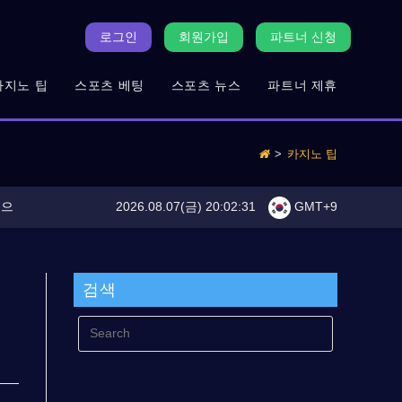
로그인
회원가입
파트너 신청
카지노 팁
스포츠 베팅
스포츠 뉴스
파트너 제휴
>
카지노 팁
생각하며, 품질 높은 서비스를 지원하고 있습니다.
2026.08.07(금)
20:02:32
GMT+9
검색