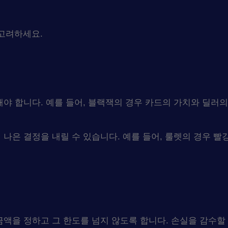
고려하세요.
해야 합니다. 예를 들어, 블랙잭의 경우 카드의 가치와 딜러의
나은 결정을 내릴 수 있습니다. 예를 들어, 룰렛의 경우 빨강
금액을 정하고 그 한도를 넘지 않도록 합니다. 손실을 감수할