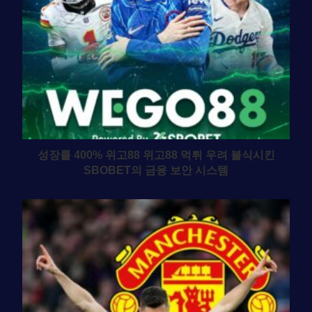
성장률 400% 위고88 위고88 먹튀 우려 불식시킨
SBOBET의 금융 보안 시스템