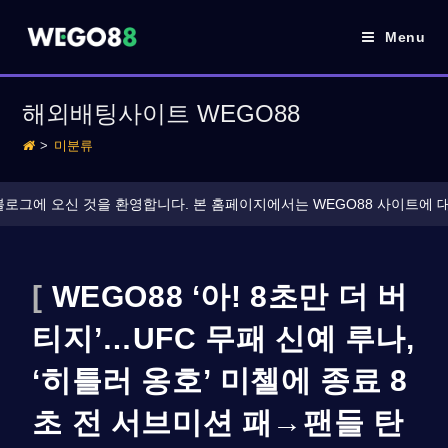
Skip
to
Menu
content
해외배팅사이트 WEGO88
>
미분류
블로그에 오신 것을 환영합니다. 본 홈페이지에서는 WEGO88 사이트에 대
WEGO88 ‘아! 8초만 더 버
티지’…UFC 무패 신예 루나,
‘히틀러 옹호’ 미첼에 종료 8
초 전 서브미션 패→팬들 탄