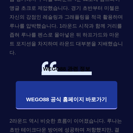
앵글 초크로 제압했습니다. 경기 초반부터 미첼은
자신의 강점인 레슬링과 그래플링을 적극 활용하며
루나를 압박했습니다. 1라운드 시작과 함께 거리를
좁혀 루나를 펜스로 몰아넣은 뒤 하프가드와 마운
트 포지션을 차지하며 라운드 대부분을 지배했습니
다.
WEGO88 관련 정보
WEGO88 공식 홈페이지 바로가기
2라운드 역시 비슷한 흐름이 이어졌습니다. 루나는
초반 테이크다운 방어에 성공하며 저항했지만, 결