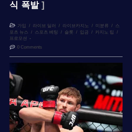
식 폭발
Post
가입
/
라이브 딜러
/
라이브카지노
/
미분류
/
스
category:
포츠 뉴스
/
스포츠 베팅
/
슬롯
/
입금
/
카지노 팁
/
프로모션
Post
0 Comments
comments: