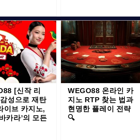
O88 [신작 리
WEGO88 온라인 카
K-감성으로 재탄
지노 RTP 찾는 법과
라이브 카지노,
현명한 플레이 전략
 바카라’의 모든
🔍
WEGO88 관련 정보 WEGO88 공
식 홈페이지 바로가기 온라인 카
 관련 정보 WEGO88 공