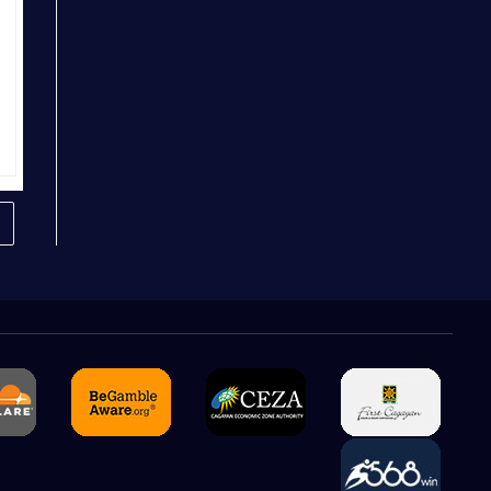
o to the next page