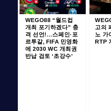
WEGO88 “월드컵
WEGO
개최 포기하겠다” 충
고의 
격 선언!…스페인·포
노 가
르투갈, FIFA 민영화
RTP
에 2030 WC 개최권
카지노 확
반납 검토 ‘초강수’
아웃 뜻과
를 즐길 
잔니 인판티노 국제축구연맹
최고의 
(FIFA) 회장의 월드컵 민영화 추진
이 늘고 
에 유럽이 전면 보이콧으로 맞서
나 혜택만
면서, 차기 월드컵이 표류할 위기
그중에서
에 처했습니다. 스페인 매체 '엘 에
스파뇰'은 31일(한국시간) 스페인
과 포르투갈이 만약 인판티노 회
장이 FIFA 민영화 계획을 철회하