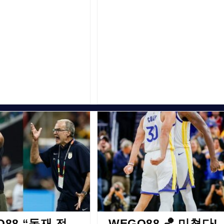
지노에서 게임을 즐길 때,
이지 바로가기 프래그마틱
**RTP(Return to Player)**는 게임
그동안 '게이츠 오브 올
의 장기적인 ‘환수율’을 보여주는
렛' 등을 통해 장르를 넘
가장 중요한 지표입니다. 하지만
독창적인 게임들을 선보여
많은 이용자가 이 수치를 확인하
 이번에는 한국의 전통
는 방법을 몰라…
게임인 **'섰다'**와 전
로…
O88 “독재 전
WEGO88 🏀 미쳤다!