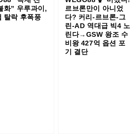
불화” 우루과이,
르브론만이 아니었
 탈락 후폭풍
다? 커리-르브론-그
린-AD 역대급 빅4 노
 관련 정보 WEGO88 공
린다→GSW 왕조 수
지 바로가기 2026 북중
비왕 427억 옵션 포
 조별리그에서 탈락한 뒤
에서 마르셀로 비엘사 감
기 결단
십을 둘러싼 논란이 이
WEGO88 관련 정보 WEGO88 공
다. 조별리그에서 탈락
식 홈페이지 바로가기 그린이
 전 축구대표팀 감독과
2,770만 달러의 플레이어 옵션을
로 월드컵 이후…
포기했다. 'ESPN'은 29일(이하 한
국시간) 골든스테이트 워리어스
의 드레이먼드 그린이 2,770만 달
러의 플레이어 옵션을 포기하고
옵트아웃을 택했다고 보도했다.
그린은 데뷔…