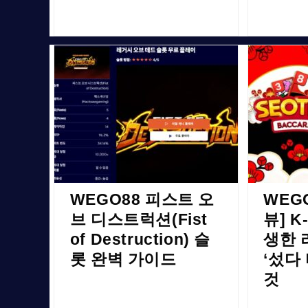
지…
WEGO88 피스트 오
WEG
브 디스트럭션(Fist
뷰] 
of Destruction) 슬
생한 
롯 완벽 가이드
‘섰다
것
WEGO88 관련 정보 WEGO88 공
식 홈페이지 바로가기 핵소 게이
WEGO88