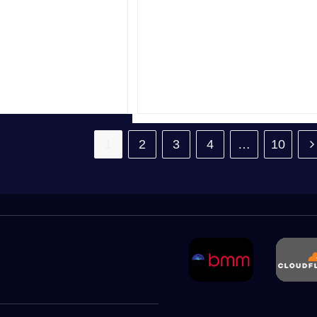
서 가장 뜨거운 '에이스'를 꺾는 이
변을 일으켰습니다. 애틀랜타 브
레이브스 마르틴 페레스는 20일
(이하 한국시각) 미국 조지아주 애
틀랜타의…
1
2
3
4
…
10
G