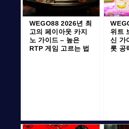
WEGO88 2026년 최
WEGO
고의 페이아웃 카지
위트 
노 가이드 – 높은
신 가
RTP 게임 고르는 법
롯 공
카지노 확률 높이는 방법 — 페이
WEGO88
아웃 뜻과 RTP 바로 알기 카지노
식 홈페이
를 즐길 때 단순한 재미뿐 아니라
세계 슬롯
최고의 페이아웃을 기대하는 분들
운 사랑을 
이 늘고 있습니다. 이제는 보너스
난자(Swee
나 혜택만으로는 충분하지 않죠.
아주 깊이
그중에서도 중요한 기준이…
알록달록
이…