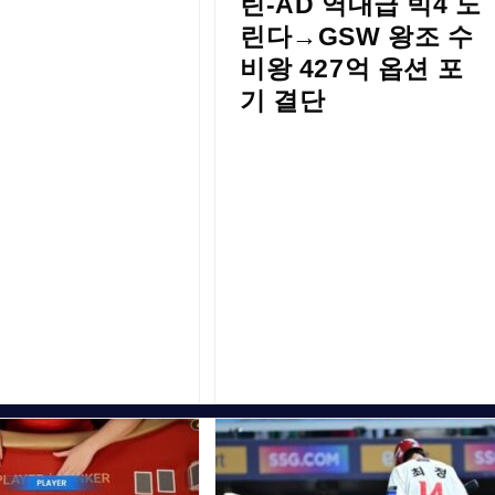
린-AD 역대급 빅4 노
 관련 정보 WEGO88 공
린다→GSW 왕조 수
지 바로가기 2026 북중
비왕 427억 옵션 포
 조별리그에서 탈락한 뒤
에서 마르셀로 비엘사 감
기 결단
십을 둘러싼 논란이 이
WEGO88 관련 정보 WEGO88 공
다. 조별리그에서 탈락
식 홈페이지 바로가기 그린이
 전 축구대표팀 감독과
2,770만 달러의 플레이어 옵션을
로 월드컵 이후…
포기했다. 'ESPN'은 29일(이하 한
국시간) 골든스테이트 워리어스
의 드레이먼드 그린이 2,770만 달
러의 플레이어 옵션을 포기하고
옵트아웃을 택했다고 보도했다.
그린은 데뷔…