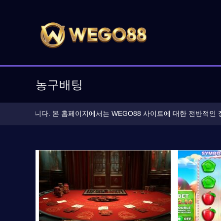
Skip
to
content
농구배팅
 환영합니다. 본 홈페이지에서는 WEGO88 사이트에 대한 전반적인 정보들