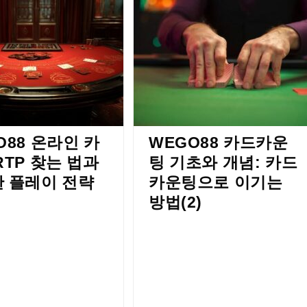
O88 온라인 카
WEGO88 카드카운
RTP 찾는 법과
팅 기초와 개념: 카드
 플레이 전략
카운팅으로 이기는
방법(2)
 관련 정보 WEGO88 공
온라인 포커 카드카운팅 이해하기
지 바로가기 온라인 카
포커에서의 카드 카운팅은 독립적
게임을 즐길 때,
인 기술이 아니라 전략의 한 부분
turn to Player)**는 게임
으로, 남아 있는 카드의 분포를 고
인 ‘환수율’을 보여주는
려해 플롭, 턴, 리버에서 승산을