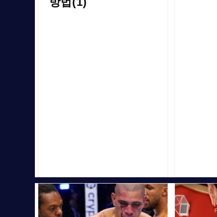
방법(1)
WEGO88
식 홈페이
카드카운팅은 카지노 게임에서 플
미월드컵
레이어가 우위를 점하기 위해 사
우루과이
용하는 전략적 기술로, 특히 블랙
독의 리더
잭, 포커, 바카라와 같은 게임에서
어지고 있
유용합니다. 이 기술은 단순한 운
한 홍명보
에 의존하지 않고 확률적 사고를
마찬가지
통해 승률을 높이는 도구로 활용
됩니다.…