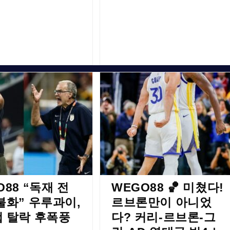
한 지표입니다. 하지만
계산하는 방식으로 사용됩니다.
자가 이 수치를 확인하
텍사스 홀덤이나 오마하와 같은
 몰라…
일반적인…
O88 “독재 전
WEGO88 🏀 미쳤다!
불화” 우루과이,
르브론만이 아니었
 탈락 후폭풍
다? 커리-르브론-그