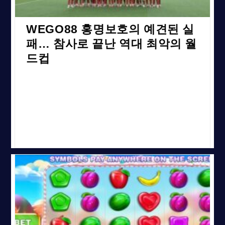
WEGO88 홍명보호의 예견된 실
패… 참사로 끝난 역대 최악의 월
드컵
역대 최고의 스쿼드와 최고의 조편성이라는 장밋빛
희망을 안고 시작된 2026 북중미 월드컵에서 대한민
국 대표팀은 통산 12번째 출전 역사상 가장 낮은 순
위인 34위로 대회를 마감했습니다. 손흥민을 필두로
황희찬, 김민재, 이강인 등…