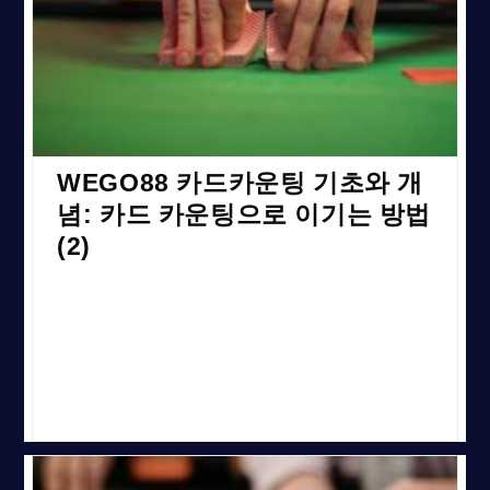
WEGO88 카드카운팅 기초와 개
념: 카드 카운팅으로 이기는 방법
(2)
온라인 포커 카드카운팅 이해하기 포커에서의 카드
카운팅은 독립적인 기술이 아니라 전략의 한 부분으
로, 남아 있는 카드의 분포를 고려해 플롭, 턴, 리버
에서 승산을 계산하는 방식으로 사용됩니다. 텍사스
홀덤이나 오마하와 같은 일반적인…