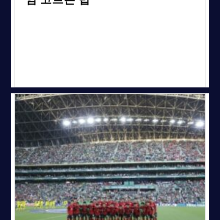
카지노 확률 높이는 방법 — 페이아웃 뜻과 RTP 바
로 알기 카지노를 즐길 때 단순한 재미뿐 아니라 최
고의 페이아웃을 기대하는 분들이 늘고 있습니다. 이
제는 보너스나 혜택만으로는 충분하지 않죠. 그중에
서도 중요한 기준이…