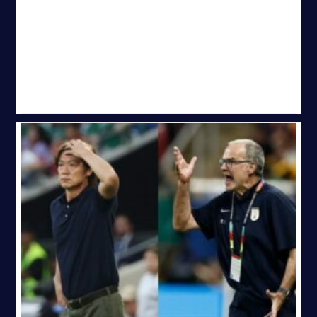
1. 스피드 바카라와 변형 게임 스피드 바카라는 기본
바카라의 게임 규칙을 그대로 유지하면서, 한 번의
게임 라운드가 약 20초에 종료되는 매우 빠른 게임
진행 속도로 플레이됩니다. 국내 유저들에게 큰 인기
를…