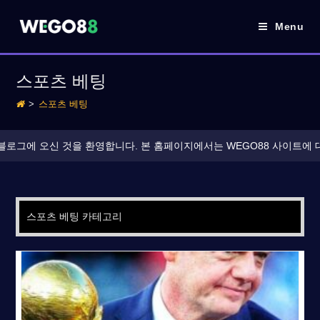
Skip
to
Menu
content
스포츠 베팅
>
스포츠 베팅
블로그에 오신 것을 환영합니다. 본 홈페이지에서는 WEGO88 사이트에 대
스포츠 베팅 카테고리