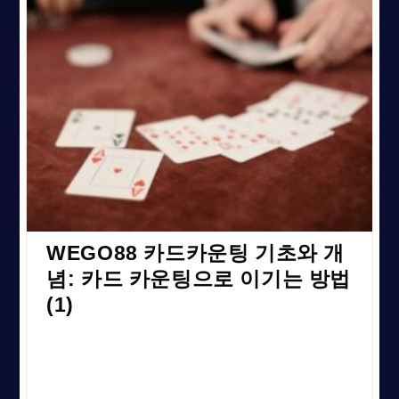
WEGO88 카드카운팅 기초와 개
념: 카드 카운팅으로 이기는 방법
(1)
카드카운팅은 카지노 게임에서 플레이어가 우위를
점하기 위해 사용하는 전략적 기술로, 특히 블랙잭,
포커, 바카라와 같은 게임에서 유용합니다. 이 기술