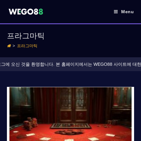
Skip
to
Menu
content
프라그마틱
>
프라그마틱
그에 오신 것을 환영합니다. 본 홈페이지에서는 WEGO88 사이트에 대한 