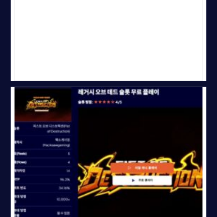
WEGO88 관련 정보 WEGO88 공식 홈페이지 바로
가기 오늘은 전 세계 슬롯 유저들에게 가장 뜨거운
사랑을 받고 있는 **'스위트 보난자(Sweet
Bonanza)'**에 대해 아주 깊이 있게 알아보려 합니
다. 알록달록한 사탕과 싱그러운 과일이…