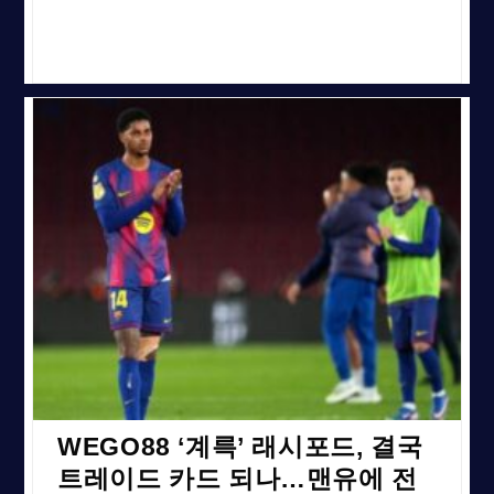
며 아틀레티코 마드리드 입성이 유력해졌다고 보도
했습니다. 현재…
WEGO88 ‘계륵’ 래시포드, 결국
트레이드 카드 되나…맨유에 전