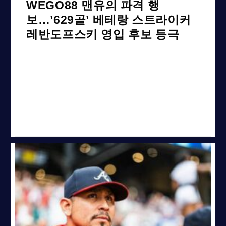
WEGO88 맨유의 파격 행
보…’629골’ 베테랑 스트라이커
레반도프스키 영입 후보 등극
WEGO88 관련 정보 WEGO88 공식 홈페이지 바로
가기 잉글랜드 프리미어리그(EPL)의 명가 맨체스터
유나이티드가 다가오는 이적 시장에서 커리어 통산
629골을 터뜨린 '세계 최고의 스트라이커' 로베르트
레반도프스키(바르셀로나)를 전격 노린다는 충격적
인 주장이 제기됐다. 영국…