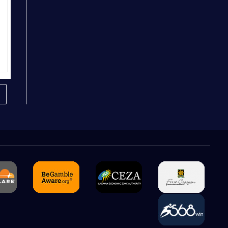
o to the next page