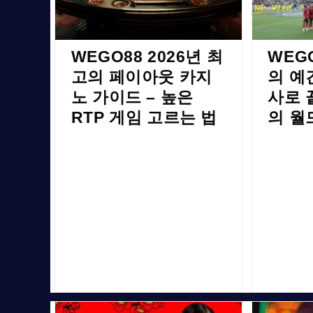
WEGO88 2026년 최
WEG
고의 페이아웃 카지
의 예
노 가이드 – 높은
사로 
RTP 게임 고르는 법
의 월
카지노 확률 높이는 방법 — 페이
역대 최고
아웃 뜻과 RTP 바로 알기 카지노
편성이라
를 즐길 때 단순한 재미뿐 아니라
시작된 2
최고의 페이아웃을 기대하는 분들
대한민국 
이 늘고 있습니다. 이제는 보너스
출전 역사
나 혜택만으로는 충분하지 않죠.
위로 대회
그중에서도 중요한 기준이…
민을 필두
인 등…