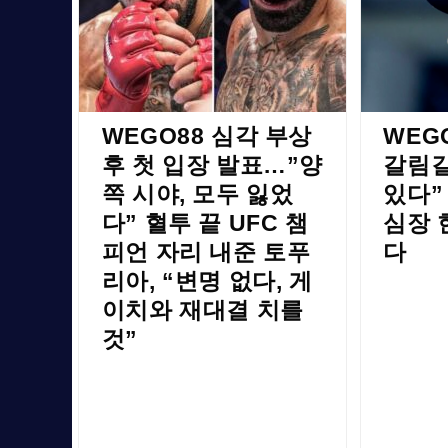
WEGO88 심각 부상
WEG
후 첫 입장 발표…”양
갈림
쪽 시야, 모두 잃었
있다”
다” 혈투 끝 UFC 챔
심장 
피언 자리 내준 토푸
다
리아, “변명 없다, 게
WEGO88
이치와 재대결 치를
식 홈페이
것”
틀랜타 브
타내는 
저스틴 게이치와의 처절한 혈투
다. 최근
끝에 UFC 커리어 첫 패배를 안은
를 보이지
일리아 토푸리아가 끔찍한 안면
미국 현
부상에도 의연하게 복수를 다짐했