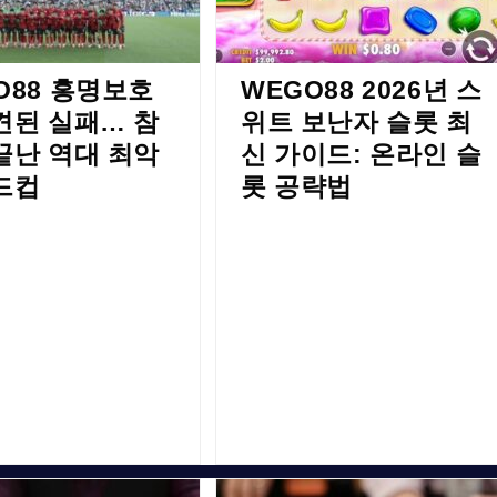
O88 홍명보호
WEGO88 2026년 스
견된 실패… 참
위트 보난자 슬롯 최
끝난 역대 최악
신 가이드: 온라인 슬
드컵
롯 공략법
의 스쿼드와 최고의 조
WEGO88 관련 정보 WEGO88 공
는 장밋빛 희망을 안고
식 홈페이지 바로가기 오늘은 전
026 북중미 월드컵에서
세계 슬롯 유저들에게 가장 뜨거
대표팀은 통산 12번째
운 사랑을 받고 있는 **'스위트 보
상 가장 낮은 순위인 34
난자(Sweet Bonanza)'**에 대해
를 마감했습니다. 손흥
아주 깊이 있게 알아보려 합니다.
로 황희찬, 김민재, 이강
알록달록한 사탕과 싱그러운 과일
이…