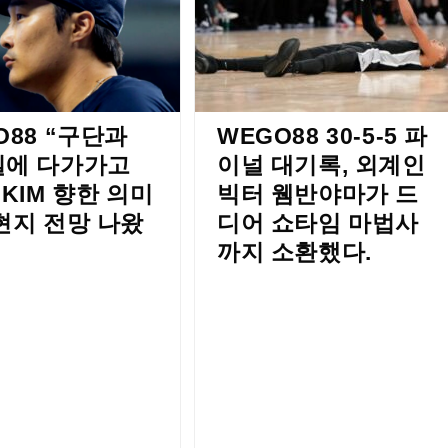
O88 “구단과
WEGO88 30-5-5 파
길에 다가가고
이널 대기록, 외계인
 KIM 향한 의미
빅터 웸반야마가 드
현지 전망 나왔
디어 쇼타임 마법사
까지 소환했다.
 관련 정보 WEGO88 공
샌안토니오 스퍼스의 외계인 빅터
지 바로가기 김하성(애
웸반야마가 드디어 마법사까지 소
레이브스)의 현실을 나
환했습니다. 웸반야마는 9일(한국
기록이 주목받고 있습니
시각) 미국 뉴욕주 메디슨 스퀘어
 그는 좀처럼 반등의 기미
가든에서 열린 2025~2026시즌
 않고 있으며, 이에 대한
NBA 파이널 3차전에서 뉴욕 닉스
지의 의미심장한 전망이
를 상대로 32득점, 8리바운드, 6어