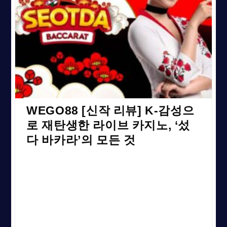
WEGO88 [신작 리뷰] K-감성으
로 재탄생한 라이브 카지노, ‘섰
다 바카라’의 모든 것
WEGO88 관련 정보 WEGO88 공식 홈페이지 바로
가기 프래그마틱 플레이는 그동안 '게이츠 오브 올림
푸스 룰렛' 등을 통해 장르를 넘나드는 독창적인 게
임들을 선보여 왔습니다. 이번에는 한국의 전통적인
카드 게임인 **'섰다'**와 전 세계적으로…