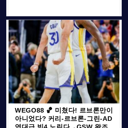
보 전 축구대표팀 감독과 마찬가지로 월드컵 이후…
WEGO88 🏀 미쳤다! 르브론만이
아니었다? 커리-르브론-그린-AD
역대급 빅4 노린다→GSW 왕조