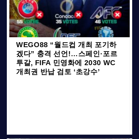
WEGO88 “월드컵 개최 포기하
겠다” 충격 선언!…스페인·포르
투갈, FIFA 민영화에 2030 WC
개최권 반납 검토 ‘초강수’
잔니 인판티노 국제축구연맹(FIFA) 회장의 월드컵
민영화 추진에 유럽이 전면 보이콧으로 맞서면서, 차
기 월드컵이 표류할 위기에 처했습니다. 스페인 매체
'엘 에스파뇰'은 31일(한국시간) 스페인과 포르투갈
이 만약 인판티노 회장이 FIFA 민영화 계획을 철회하
지…