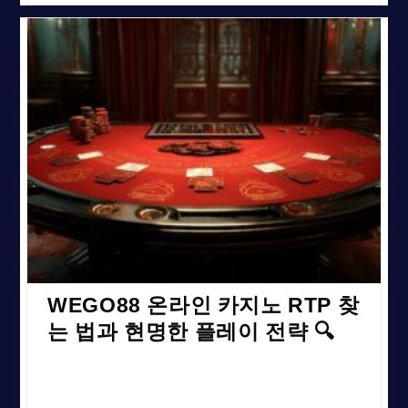
WEGO88 온라인 카지노 RTP 찾
는 법과 현명한 플레이 전략 🔍
WEGO88 관련 정보 WEGO88 공식 홈페이지 바로
가기 온라인 카지노에서 게임을 즐길 때,