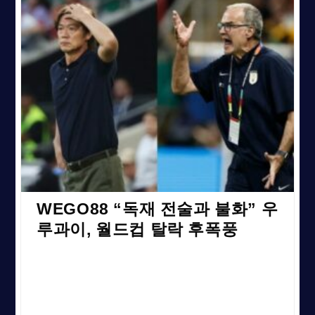
WEGO88 “독재 전술과 불화” 우
루과이, 월드컵 탈락 후폭풍
WEGO88 관련 정보 WEGO88 공식 홈페이지 바로
가기 2026 북중미월드컵 조별리그에서 탈락한 뒤 우
루과이에서 마르셀로 비엘사 감독의 리더십을 둘러
싼 논란이 이어지고 있다. 조별리그에서 탈락한 홍명