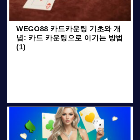
WEGO88 카드카운팅 기초와 개
념: 카드 카운팅으로 이기는 방법
(1)
카드카운팅은 카지노 게임에서 플레이어가 우위를
점하기 위해 사용하는 전략적 기술로, 특히 블랙잭,
포커, 바카라와 같은 게임에서 유용합니다. 이 기술
은 단순한 운에 의존하지 않고 확률적 사고를 통해
승률을 높이는 도구로 활용됩니다.…