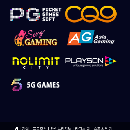
가입
프로모션
라이브카지노
카지노 팁
스포츠 베팅