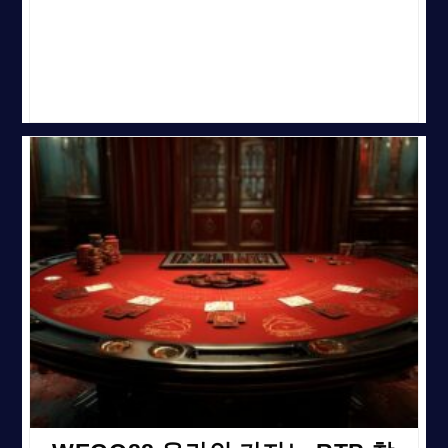
가기 프래그마틱 플레이는 그동안 '게이츠 오브 올림
푸스 룰렛' 등을 통해 장르를 넘나드는 독창적인 게
임들을 선보여 왔습니다. 이번에는 한국의 전통적인
카드 게임인 **'섰다'**와 전 세계적으로…