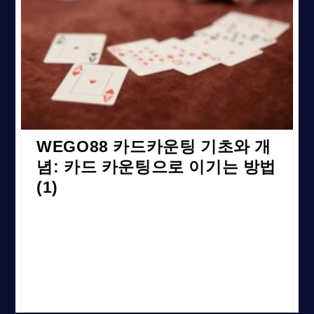
WEGO88 카드카운팅 기초와 개
념: 카드 카운팅으로 이기는 방법
(1)
카드카운팅은 카지노 게임에서 플레이어가 우위를
점하기 위해 사용하는 전략적 기술로, 특히 블랙잭,
포커, 바카라와 같은 게임에서 유용합니다. 이 기술
은 단순한 운에 의존하지 않고 확률적 사고를 통해
승률을 높이는 도구로 활용됩니다.…