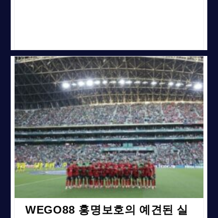
고의 페이아웃을 기대하는 분들이 늘고 있습니다. 이
제는 보너스나 혜택만으로는 충분하지 않죠. 그중에
서도 중요한 기준이…
WEGO88 홍명보호의 예견된 실